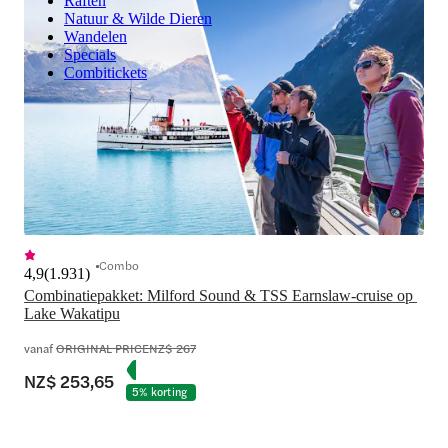
Raften
Natuur & Wilde Dieren
Wandelen
Specials
Combitickets
Combo
4,9
(
1.931
)
Combinatiepakket: Milford Sound & TSS Earnslaw-cruise op 
Lake Wakatipu
vanaf
ORIGINAL PRICE
NZ$ 267
NZ$ 253,65
5% korting