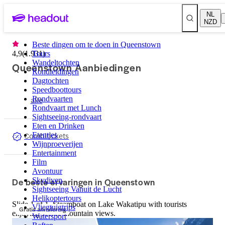
NL
NZD
Beste dingen om te doen in Queenstown
4,9
(
1.931
Tours
)
Wandeltochten
Queenstown Aanbiedingen
Rondleidingen
Dagtochten
Speedboottours
alle
Rondvaarten
Rondvaart met Lunch
Sightseeing-rondvaart
Eten en Drinken
Combitickets
Etentjes
Wijnproeverijen
Entertainment
Film
Avontuur
De beste ervaringen in Queenstown
Skydiven
Sightseeing Vanuit de Lucht
Helikoptertours
Slide 1 of 1, Steamboat on Lake Wakatipu with tourists
Vliegtuigtrips
Gratis annulering
enjoying scenic mountain views.
Watersport