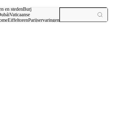
en en steden
Burj
ubái
Vaticaanse
ome
Eiffeltoren
Parijs
ervaringen
n