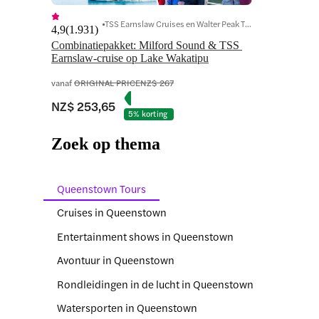
TSS Earnslaw Cruises en Walter Peak Tickets
4,9
(
1.931
)
Combinatiepakket: Milford Sound & TSS 
Earnslaw-cruise op Lake Wakatipu
vanaf
ORIGINAL PRICE
NZ$ 267
NZ$ 253,65
5% korting
Zoek op thema
Queenstown Tours
Cruises in Queenstown
Entertainment shows in Queenstown
Avontuur in Queenstown
Rondleidingen in de lucht in Queenstown
Watersporten in Queenstown