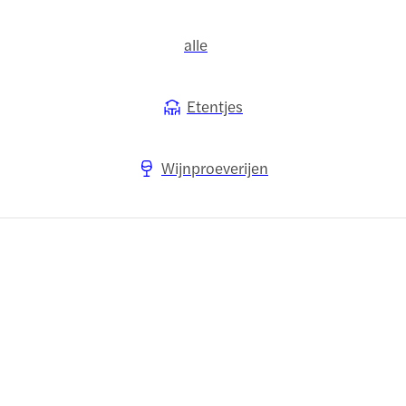
alle
Etentjes
Wijnproeverijen