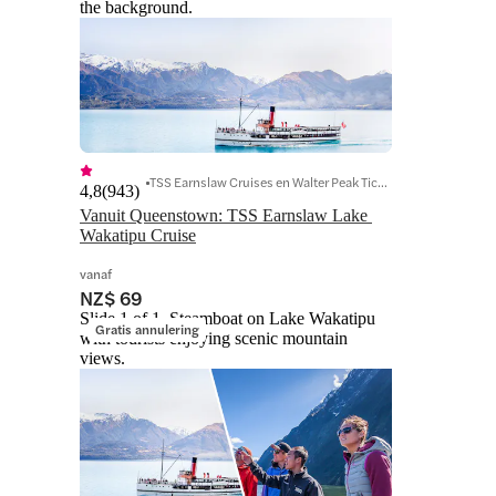
the background.
TSS Earnslaw Cruises en Walter Peak Tickets
4,8
(
943
)
Vanuit Queenstown: TSS Earnslaw Lake 
Wakatipu Cruise
vanaf
NZ$ 69
Slide 1 of 1, Steamboat on Lake Wakatipu
Gratis annulering
with tourists enjoying scenic mountain
views.