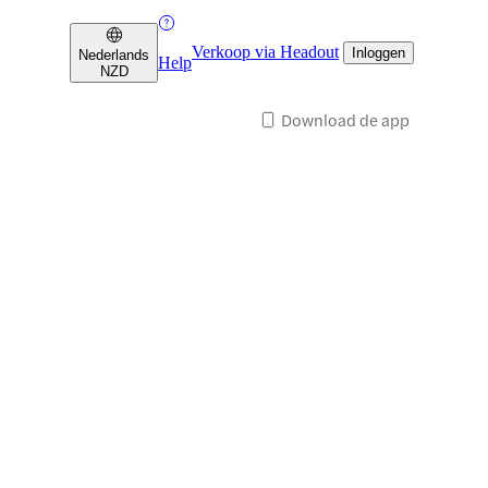
Verkoop via Headout
Inloggen
Nederlands
Help
NZD
Download de app