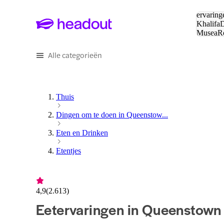
Zoeken:
ervaring
Khalifa
D
Musea
R
en stede
Alle categorieën
Thuis
Dingen om te doen in Queenstow...
Eten en Drinken
Etentjes
4,9
(
2.613
)
Eetervaringen in Queenstown