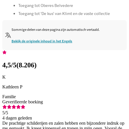
Toegang tot Oberes Belvedere
Toegang tot 'De kus' van Klimt en de vaste collectie
Sommige delen van deze pagina zijn automatisch vertaald.
Bekijk de originele inhoud in het Engels
4,5
/5
(
8.206
)
K
Kathleen P
Familie
Geverifieerde boeking
5
/5
4 dagen geleden
De prachtige schilderijen en zalen hebben een bijzondere indruk op
me gemaakt. Ik kreeg kippenvel en tranen in mijn ogen. Vooral de