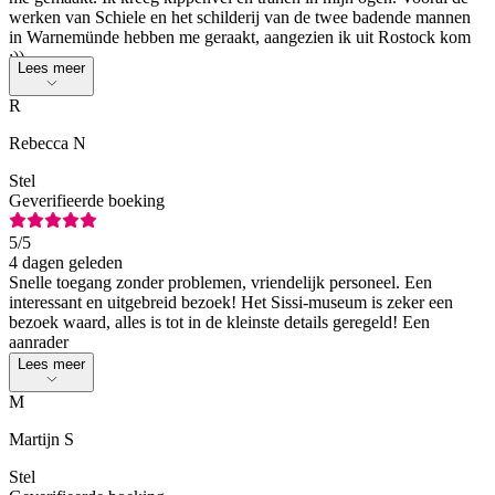
werken van Schiele en het schilderij van de twee badende mannen
in Warnemünde hebben me geraakt, aangezien ik uit Rostock kom
:))
Lees meer
R
Rebecca N
Stel
Geverifieerde boeking
5
/5
4 dagen geleden
Snelle toegang zonder problemen, vriendelijk personeel. Een
interessant en uitgebreid bezoek! Het Sissi-museum is zeker een
bezoek waard, alles is tot in de kleinste details geregeld! Een
aanrader
Lees meer
M
Martijn S
Stel