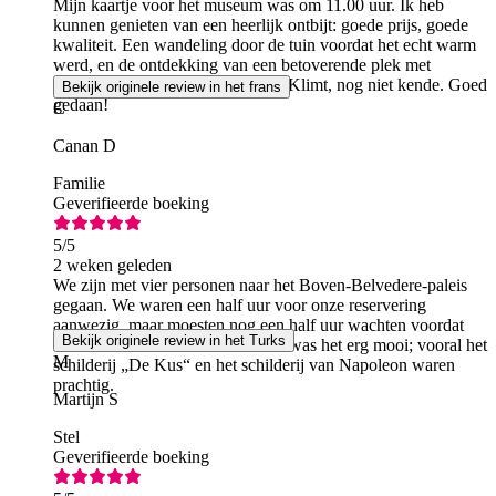
Mijn kaartje voor het museum was om 11.00 uur. Ik heb
kunnen genieten van een heerlijk ontbijt: goede prijs, goede
kwaliteit. Een wandeling door de tuin voordat het echt warm
werd, en de ontdekking van een betoverende plek met
kunstwerken die ik, afgezien van Klimt, nog niet kende. Goed
Bekijk originele review in het frans
gedaan!
C
Canan D
Familie
Geverifieerde boeking
5
/5
2 weken geleden
We zijn met vier personen naar het Boven-Belvedere-paleis
gegaan. We waren een half uur voor onze reservering
aanwezig, maar moesten nog een half uur wachten voordat
Bekijk originele review in het Turks
we naar binnen mochten. Binnen was het erg mooi; vooral het
M
schilderij „De Kus“ en het schilderij van Napoleon waren
prachtig.
Martijn S
Stel
Geverifieerde boeking