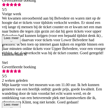
Geverifieerde boeking
5
/5
Vorige week
We kwamen onvoorbereid aan bij Belvedere en waren niet op de
hoogte dat er tickets voor tijdslots verkocht werden. Er stond een
vrij lange rij mensen bij de ticket counter en er kwam net een man
naar buiten die tegen zijn gezin zei dat hij geen tickets voor upper
Belvedere had kunnen krijgen (voor een bepaald tijdslot denk ik) ,
Lees meer
dus in plaats daarvan voor tickets voor Lower Belvedere had
gekozen. Ik ben toen op internet gaan kijken en regelde binnen een
L
paar minuten online tickets voor Upper Belvedere, voor een vroeger
tijdslot, dat al uitverkocht was bij de ticket counter. Goed geregeld!
Launois-baud N
Stel
Geverifieerde boeking
5
/5
2 weken geleden
Mijn kaartje voor het museum was om 11.00 uur. Ik heb kunnen
genieten van een heerlijk ontbijt: goede prijs, goede kwaliteit. Een
wandeling door de tuin voordat het echt warm werd, en de
ontdekking van een betoverende plek met kunstwerken die ik,
afgezien van Klimt, nog niet kende. Goed gedaan!
Lees meer