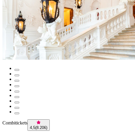
Combitickets
4,5
(
8.206
)