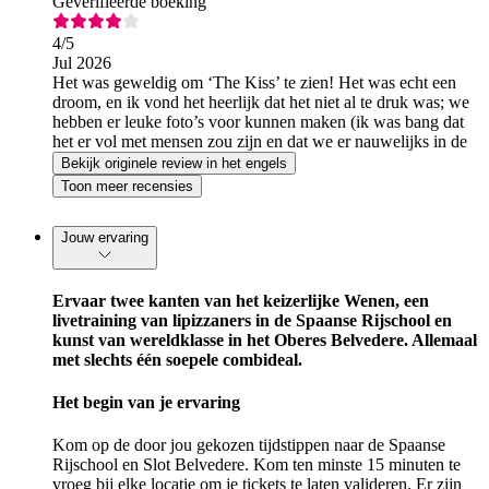
Geverifieerde boeking
4
/5
Jul 2026
Het was geweldig om ‘The Kiss’ te zien! Het was echt een
droom, en ik vond het heerlijk dat het niet al te druk was; we
hebben er leuke foto’s voor kunnen maken (ik was bang dat
het er vol met mensen zou zijn en dat we er nauwelijks in de
buurt zouden kunnen komen).
Bekijk originele review in het engels
Toon meer recensies
Jouw ervaring
Ervaar twee kanten van het keizerlijke Wenen, een
livetraining van lipizzaners in de Spaanse Rijschool en
kunst van wereldklasse in het Oberes Belvedere. Allemaal
met slechts één soepele combideal.
Het begin van je ervaring
Kom op de door jou gekozen tijdstippen naar de Spaanse
Rijschool en Slot Belvedere. Kom ten minste 15 minuten te
vroeg bij elke locatie om je tickets te laten valideren. Er zijn