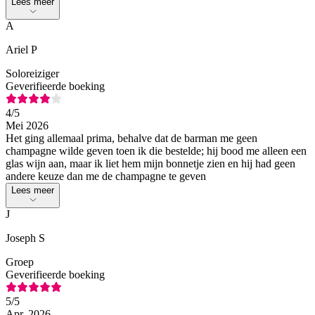
Lees meer
A
Ariel P
Soloreiziger
Geverifieerde boeking
4
/5
Mei 2026
Het ging allemaal prima, behalve dat de barman me geen
champagne wilde geven toen ik die bestelde; hij bood me alleen een
glas wijn aan, maar ik liet hem mijn bonnetje zien en hij had geen
andere keuze dan me de champagne te geven
Lees meer
J
Joseph S
Groep
Geverifieerde boeking
5
/5
Apr. 2026