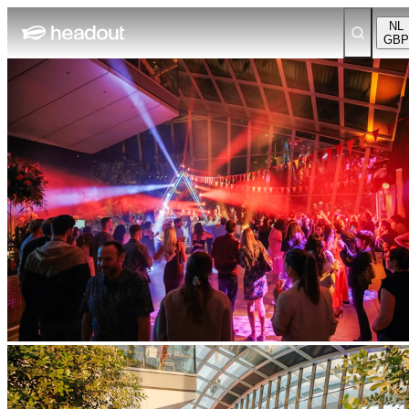
NL
GBP