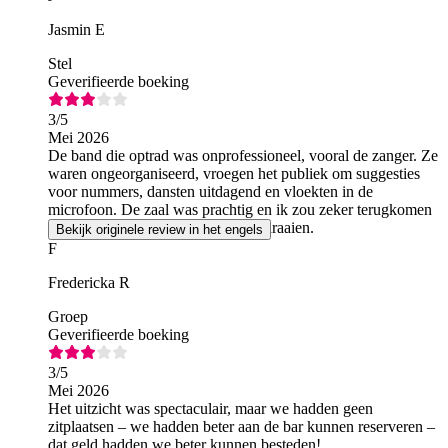
Jasmin E
Stel
Geverifieerde boeking
3
/5
Mei 2026
De band die optrad was onprofessioneel, vooral de zanger. Ze
waren ongeorganiseerd, vroegen het publiek om suggesties
voor nummers, dansten uitdagend en vloekten in de
microfoon. De zaal was prachtig en ik zou zeker terugkomen
als er in plaats daarvan een dj zou draaien.
Bekijk originele review in het engels
F
Fredericka R
Groep
Geverifieerde boeking
3
/5
Mei 2026
Het uitzicht was spectaculair, maar we hadden geen
zitplaatsen – we hadden beter aan de bar kunnen reserveren –
dat geld hadden we beter kunnen besteden!