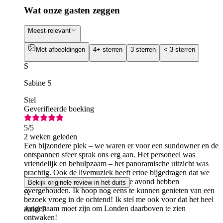
Wat onze gasten zeggen
Meest relevant
Met afbeeldingen
4+ sterren
3 sterren
< 3 sterren
S
Sabine S
Stel
Geverifieerde boeking
5
/5
2 weken geleden
Een bijzondere plek – we waren er voor een sundowner en de
ontspannen sfeer sprak ons erg aan. Het personeel was
vriendelijk en behulpzaam – het panoramische uitzicht was
prachtig. Ook de livemuziek heeft ertoe bijgedragen dat we
een prachtige herinnering aan deze avond hebben
Bekijk originele review in het duits
overgehouden. Ik hoop nog eens te kunnen genieten van een
A
bezoek vroeg in de ochtend! Ik stel me ook voor dat het heel
aangenaam moet zijn om Londen daarboven te zien
Ariel P
ontwaken!