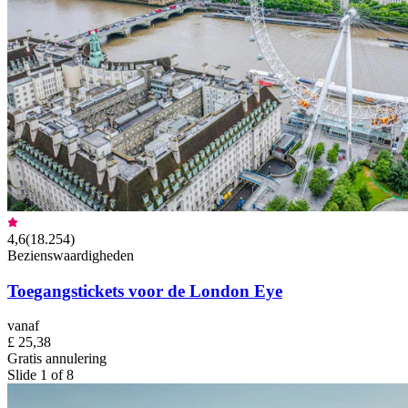
4,6
(
18.254
)
Bezienswaardigheden
Toegangstickets voor de London Eye
vanaf
£ 25,38
Gratis annulering
Slide 1 of 8