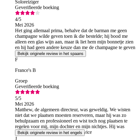
Soloreiziger
Geverifieerde boeking
4
/5
Mei 2026
Het ging allemaal prima, behalve dat de barman me geen
champagne wilde geven toen ik die bestelde; hij bood me
alleen een glas wijn aan, maar ik liet hem mijn bonnetje zien
en hij had geen andere keuze dan me de champagne te geven
Bekijk originele review in het spaans
F
France's B
Groep
Geverifieerde boeking
5
/5
Mei 2026
Matthew, de algemeen directeur, was geweldig. We wisten
niet dat we plaatsen moesten reserveren, maar hij was zo
behulpzaam en professioneel en wist toch nog plaatsen te
regelen voor mij, mijn dochter en mijn nichtjes. Hij was
gewoon geweldig. Fantastische service
Bekijk originele review in het engels
J