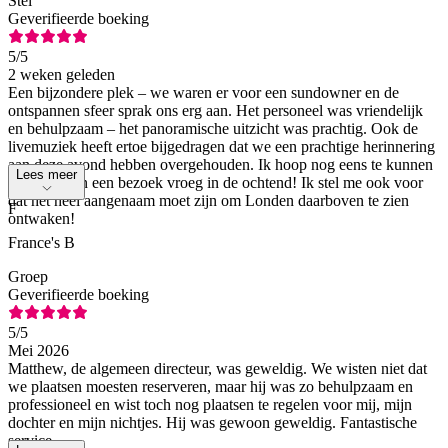
Stel
Geverifieerde boeking
5
/5
2 weken geleden
Een bijzondere plek – we waren er voor een sundowner en de
ontspannen sfeer sprak ons erg aan. Het personeel was vriendelijk
en behulpzaam – het panoramische uitzicht was prachtig. Ook de
livemuziek heeft ertoe bijgedragen dat we een prachtige herinnering
aan deze avond hebben overgehouden. Ik hoop nog eens te kunnen
Lees meer
genieten van een bezoek vroeg in de ochtend! Ik stel me ook voor
dat het heel aangenaam moet zijn om Londen daarboven te zien
F
ontwaken!
France's B
Groep
Geverifieerde boeking
5
/5
Mei 2026
Matthew, de algemeen directeur, was geweldig. We wisten niet dat
we plaatsen moesten reserveren, maar hij was zo behulpzaam en
professioneel en wist toch nog plaatsen te regelen voor mij, mijn
dochter en mijn nichtjes. Hij was gewoon geweldig. Fantastische
service