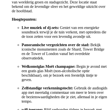
van weelderig groen en stadsgezicht. Deze locatie staat
bekend om de levendige sfeer en het geweldige uitzicht over
de hoofdstad.
Hoogtepunten:
Live muziek of dj-sets:
Geniet van een energieke
soundtrack terwijl je de tuin verkent, met optredens die
de toon zetten voor een levendig avondje uit.
Panoramische vergezichten over de stad:
Bekijk
iconische monumenten zoals de Shard, Tower Bridge
en de Tower of London vanaf het overdekte
observatiedek.
Welkomstglas
Moët
champagne:
Begin je avond met
een gratis glas Moët (non-alcoholische optie
beschikbaar), om je bezoek een feestelijk tintje te
geven.
Zelfstandige verkenningstocht:
Gebruik de audiogids
app met meertalig commentaar om meer te leren over
de bezienswaardigheden die je ziet, allemaal in je eigen
tempo.
wifi toegang:
Blijf verbonden tijdens je bezoek met