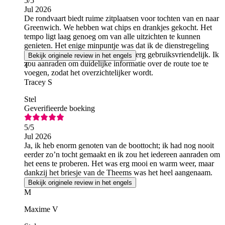
5
/5
Jul 2026
De rondvaart biedt ruime zitplaatsen voor tochten van en naar
Greenwich. We hebben wat chips en drankjes gekocht. Het
tempo ligt laag genoeg om van alle uitzichten te kunnen
genieten. Het enige minpuntje was dat ik de dienstregeling
moeilijk kon begrijpen – die is niet erg gebruiksvriendelijk. Ik
Bekijk originele review in het engels
zou aanraden om duidelijke informatie over de route toe te
T
voegen, zodat het overzichtelijker wordt.
Tracey S
Stel
Geverifieerde boeking
5
/5
Jul 2026
Ja, ik heb enorm genoten van de boottocht; ik had nog nooit
eerder zo’n tocht gemaakt en ik zou het iedereen aanraden om
het eens te proberen. Het was erg mooi en warm weer, maar
dankzij het briesje van de Theems was het heel aangenaam.
Bekijk originele review in het engels
M
Maxime V