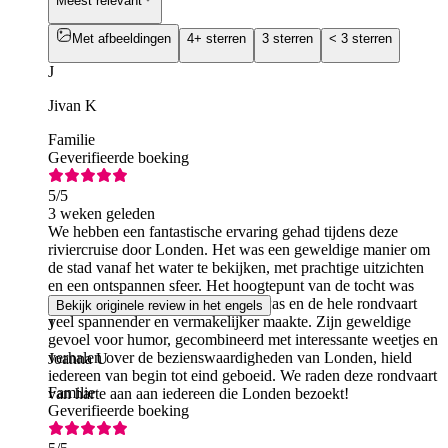
Meest relevant
Met afbeeldingen
4+ sterren
3 sterren
< 3 sterren
J
Jivan K
Familie
Geverifieerde boeking
5
/5
3 weken geleden
We hebben een fantastische ervaring gehad tijdens deze
riviercruise door Londen. Het was een geweldige manier om
de stad vanaf het water te bekijken, met prachtige uitzichten
en een ontspannen sfeer. Het hoogtepunt van de tocht was
onze gids, die ontzettend grappig was en de hele rondvaart
Bekijk originele review in het engels
veel spannender en vermakelijker maakte. Zijn geweldige
J
gevoel voor humor, gecombineerd met interessante weetjes en
verhalen over de bezienswaardigheden van Londen, hield
Joanna U
iedereen van begin tot eind geboeid. We raden deze rondvaart
Familie
van harte aan aan iedereen die Londen bezoekt!
Geverifieerde boeking