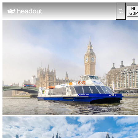
NL
GBP