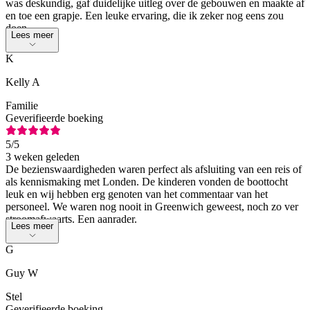
was deskundig, gaf duidelijke uitleg over de gebouwen en maakte af
en toe een grapje. Een leuke ervaring, die ik zeker nog eens zou
doen.
Lees meer
K
Kelly A
Familie
Geverifieerde boeking
5
/5
3 weken geleden
De bezienswaardigheden waren perfect als afsluiting van een reis of
als kennismaking met Londen. De kinderen vonden de boottocht
leuk en wij hebben erg genoten van het commentaar van het
personeel. We waren nog nooit in Greenwich geweest, noch zo ver
stroomafwaarts. Een aanrader.
Lees meer
G
Guy W
Stel
Geverifieerde boeking