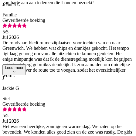
van harte aan aan iedereen die Londen bezoekt!
Joanna U
Familie
Geverifieerde boeking
5
/5
Jul 2026
De rondvaart biedt ruime zitplaatsen voor tochten van en naar
Greenwich. We hebben wat chips en drankjes gekocht. Het tempo
ligt laag genoeg om van alle uitzichten te kunnen genieten. Het
enige minpuntje was dat ik de dienstregeling moeilijk kon begrijpen
– die is niet erg gebruiksvriendelijk. Ik zou aanraden om duidelijke
Lees meer
informatie over de route toe te voegen, zodat het overzichtelijker
wordt.
J
Jackie G
Stel
Geverifieerde boeking
5
/5
Jul 2026
Het was een heerlijke, zonnige en warme dag. We zaten op het
bovendek. We konden alles goed zien en de zee was rustig. De gids