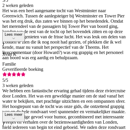
5
/5
2 weken geleden
Het was een heel aangename tocht van Westminster naar
Greenwich. Tussen de aanlegsteiger bij Westminster en Tower Pier
was het erg druk, dus zaten we binnen op het benedendek. Omdat
het merendeel van de passagiers bij Tower Pier van boord ging,
konden we de rest van de tocht op het bovendek zitten en op deze
Lees meer
warme dag genieten van de frisse lucht. Het was leuk om delen van
Londen te zien die ik nog nooit had gezien, of plekken die ik wel
J
kende, maar nu vanuit het perspectief van de Theems. Het
livecommentaar (door Howard?) was erg grappig en het personeel
Jivan K
aan boord was erg aardig en behulpzaam.
Familie
Geverifieerde boeking
5
/5
3 weken geleden
We hebben een fantastische ervaring gehad tijdens deze riviercruise
door Londen. Het was een geweldige manier om de stad vanaf het
water te bekijken, met prachtige uitzichten en een ontspannen sfeer.
Het hoogtepunt van de tocht was onze gids, die ontzettend grappig
was en de hele rondvaart veel spannender en vermakelijker maakte.
Lees meer
Zijn geweldige gevoel voor humor, gecombineerd met interessante
weetjes en verhalen over de bezienswaardigheden van Londen,
J
hield iedereen van begin tot eind geboeid. We raden deze rondvaart