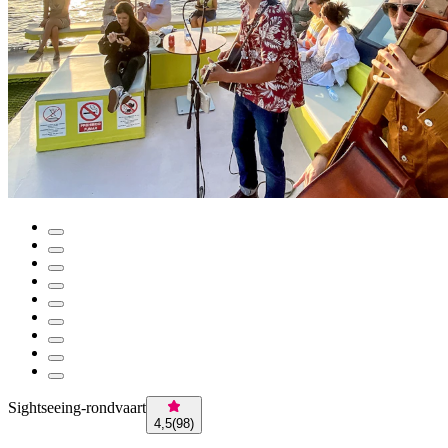
Sightseeing-rondvaart
4,5
(
98
)