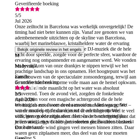
Geverifieerde boeking
5
/5
Jul 2026
Onze zeiltocht in Barcelona was werkelijk onvergetelijk! De
timing had niet beter kunnen zijn. Vanaf zee genoten we van
adembenemende uitzichten op de skyline van Barcelona,
waarbij het marineblauwe, kristalheldere water de ervaring
nog magischer maakte. De prachtige DJ-muziek die de hele
Bekijk originele review in het engels
tocht door speelde, zorgde voor de perfecte sfeer, waardoor de
M
ervaring nog ontspannender en aangenamer werd. We vonden
het heerlijk om van onze drankjes te nippen terwijl we het
Madyvan A
prachtige landschap in ons opnamen. Het hoogtepunt was het
Familie
aanschouwen van de spectaculaire zonsondergang, terwijl aan
Geverifieerde boeking
de andere kant een enorme volle maan aan de hemel opkwam.
Het glinsterende maanlicht op het water was absoluut
betoverend. Toen de avond viel, zorgden de fonkelende
3
/5
stadslichten voor een magische achtergrond die de hele
Apr. 2026
ervaring als een droom deed aanvoelen. Alles was perfect –
We hadden mooi weer en een mooie zonsondergang, We
van de muziek en de drankjes tot de adembenemende
waren mooi op tijd maar er stond al een lange rij. Veel te veel
uitzichten en de rustige sfeer. Het was een onvergetelijke
volk, geen goede zitplaatsen meer. In de beschrijving staat dat
zeilervaring, en we raden het iedereen die Barcelona bezoekt
je een stoel krijgt. Ik heb geen stoelen gezien alleen banken.
van harte aan!
Door de koude wind gingen veel mensen binnen zitten. Daar
C
waren geen zitplaatsen meer, dus deel van de tour moeten
Caroline S
staan.