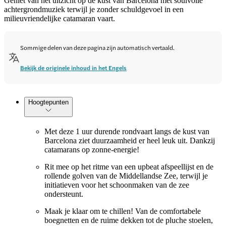
Geniet van het uitzicht op de kust van Barcelona met soulvolle
achtergrondmuziek terwijl je zonder schuldgevoel in een
milieuvriendelijke catamaran vaart.
Sommige delen van deze pagina zijn automatisch vertaald.
Bekijk de originele inhoud in het Engels
Hoogtepunten
Met deze 1 uur durende rondvaart langs de kust van
Barcelona ziet duurzaamheid er heel leuk uit. Dankzij
catamarans op zonne-energie!
Rit mee op het ritme van een upbeat afspeellijst en de
rollende golven van de Middellandse Zee, terwijl je
initiatieven voor het schoonmaken van de zee
ondersteunt.
Maak je klaar om te chillen! Van de comfortabele
boegnetten en de ruime dekken tot de pluche stoelen,