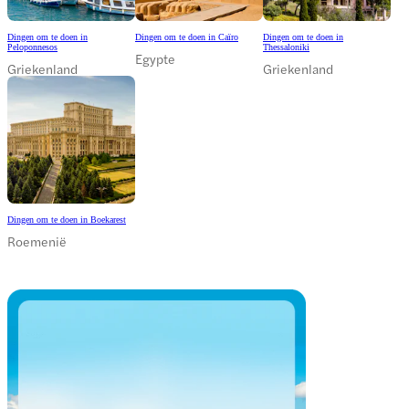
Dingen om te doen in
Dingen om te doen in Caïro
Dingen om te doen in
Peloponnesos
Thessaloniki
Egypte
Griekenland
Griekenland
Dingen om te doen in Boekarest
Roemenië