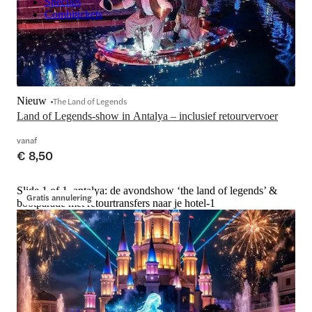
Specials
Combitickets
Nieuw
The Land of Legends
Land of Legends-show in Antalya – inclusief retourvervoer
vanaf
€ 8,50
Slide 1 of 1, antalya: de avondshow ‘the land of legends’ &
Gratis annulering
bootparade met retourtransfers naar je hotel-1