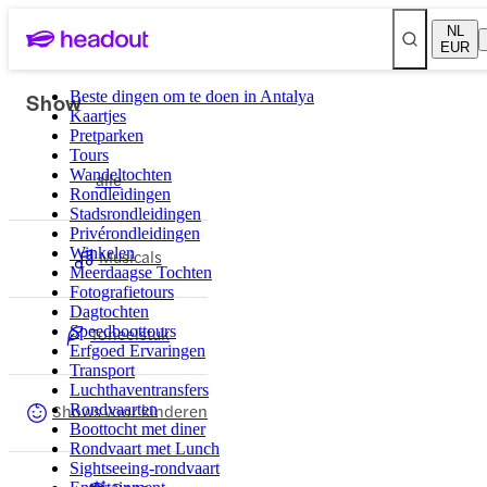
NL
EUR
Show
Beste dingen om te doen in Antalya
Kaartjes
Pretparken
Tours
Wandeltochten
alle
Rondleidingen
Stadsrondleidingen
Privérondleidingen
Winkelen
Musicals
Meerdaagse Tochten
Fotografietours
Dagtochten
Speedboottours
Toneelstuk
Erfgoed Ervaringen
Transport
Luchthaventransfers
Shows voor kinderen
Rondvaarten
Boottocht met diner
Rondvaart met Lunch
Sightseeing-rondvaart