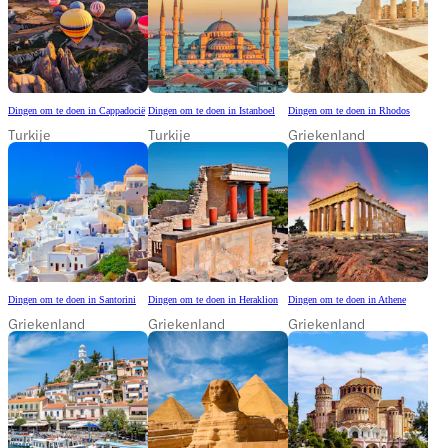
Dingen om te doen in Cappadocië
Dingen om te doen in Istanboel
Dingen om te doen in Rhodos
Turkije
Turkije
Griekenland
Dingen om te doen in Santorini
Dingen om te doen in Heraklion
Dingen om te doen in Athene
Griekenland
Griekenland
Griekenland