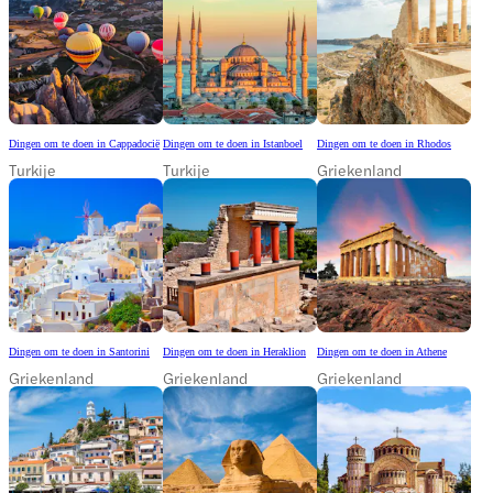
Dingen om te doen in Cappadocië
Dingen om te doen in Istanboel
Dingen om te doen in Rhodos
Turkije
Turkije
Griekenland
Dingen om te doen in Santorini
Dingen om te doen in Heraklion
Dingen om te doen in Athene
Griekenland
Griekenland
Griekenland