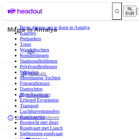
NL
EUR
Magie in Antalya
Beste dingen om te doen in Antalya
Kaartjes
Pretparken
Tours
Wandeltochten
alle
Rondleidingen
Stadsrondleidingen
Privérondleidingen
Winkelen
Musicals
Meerdaagse Tochten
Fotografietours
Dagtochten
Speedboottours
Toneelstuk
Erfgoed Ervaringen
Transport
Luchthaventransfers
Shows voor kinderen
Rondvaarten
Boottocht met diner
Rondvaart met Lunch
Sightseeing-rondvaart