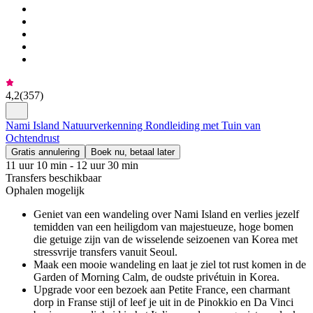
4,2
(
357
)
Nami Island Natuurverkenning Rondleiding met Tuin van
Ochtendrust
Gratis annulering
Boek nu, betaal later
11 uur 10 min - 12 uur 30 min
Transfers beschikbaar
Ophalen mogelijk
Geniet van een wandeling over Nami Island en verlies jezelf
temidden van een heiligdom van majestueuze, hoge bomen
die getuige zijn van de wisselende seizoenen van Korea met
stressvrije transfers vanuit Seoul.
Maak een mooie wandeling en laat je ziel tot rust komen in de
Garden of Morning Calm, de oudste privétuin in Korea.
Upgrade voor een bezoek aan Petite France, een charmant
dorp in Franse stijl of leef je uit in de Pinokkio en Da Vinci