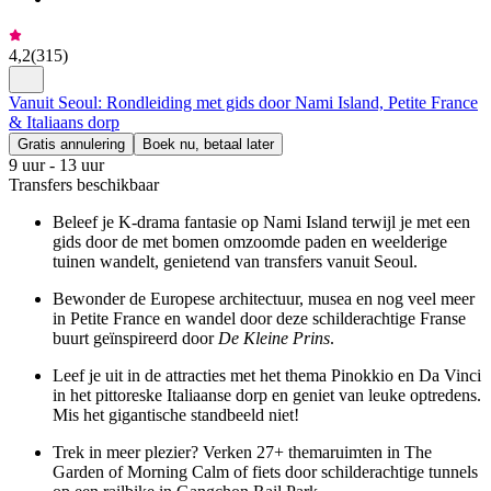
4,2
(
315
)
Vanuit Seoul: Rondleiding met gids door Nami Island, Petite France
& Italiaans dorp
Gratis annulering
Boek nu, betaal later
9 uur - 13 uur
Transfers beschikbaar
Beleef je K-drama fantasie op Nami Island terwijl je met een
gids door de met bomen omzoomde paden en weelderige
tuinen wandelt, genietend van transfers vanuit Seoul.
Bewonder de Europese architectuur, musea en nog veel meer
in Petite France en wandel door deze schilderachtige Franse
buurt geïnspireerd door
De Kleine Prins
.
Leef je uit in de attracties met het thema Pinokkio en Da Vinci
in het pittoreske Italiaanse dorp en geniet van leuke optredens.
Mis het gigantische standbeeld niet!
Trek in meer plezier? Verken 27+ themaruimten in The
Garden of Morning Calm of fiets door schilderachtige tunnels