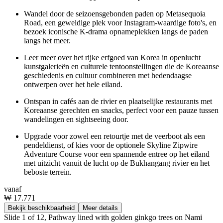
Wandel door de seizoensgebonden paden op Metasequoia
Road, een geweldige plek voor Instagram-waardige foto's, en
bezoek iconische K-drama opnameplekken langs de paden
langs het meer.
Leer meer over het rijke erfgoed van Korea in openlucht
kunstgalerieën en culturele tentoonstellingen die de Koreaanse
geschiedenis en cultuur combineren met hedendaagse
ontwerpen over het hele eiland.
Ontspan in cafés aan de rivier en plaatselijke restaurants met
Koreaanse gerechten en snacks, perfect voor een pauze tussen
wandelingen en sightseeing door.
Upgrade voor zowel een retourtje met de veerboot als een
pendeldienst, of kies voor de optionele Skyline Zipwire
Adventure Course voor een spannende entree op het eiland
met uitzicht vanuit de lucht op de Bukhangang rivier en het
beboste terrein.
vanaf
₩ 17.771
Bekijk beschikbaarheid
Meer details
Slide 1 of 12, Pathway lined with golden ginkgo trees on Nami