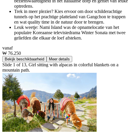
bezienswaardigheid in het Italiaanse dorp en geniet van leuke
optredens.
Trek in meer plezier? Kies ervoor om door schilderachtige
tunnels op het prachtige platteland van Gangchon te trappen
en wat quality time in de natuur door te brengen.
Leuk weetje: Nami Island was de opnamelocatie van het
populaire Koreaanse televisiedrama Winter Sonata met twee
geliefden die elkaar de loef afsteken.
vanaf
₩ 76.250
Bekijk beschikbaarheid
Meer details
Slide 1 of 13, Girl sitting with alpacas in colorful blankets on a
mountain path.