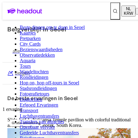
NL
KRW
Bergverblijf in Seoel
Beste dingen om te doen in Seoel
Kaartjes
Pretparken
City Cards
Bezienswaardigheden
alle
Observatiedekken
Aquaria
Tours
Wandeltochten
Bergen
Rondleidingen
Hop on, hop off-tours in Seoel
Stadsrondleidingen
Fotografietours
De beste ervaringen in Seoel
Dagtochten
Erfgoed Ervaringen
1 ervaring
Transport
Luchthaventransfers
Slide 1 of 1, Naksansa Temple pavilion with colorful traditional
Transfers van attracties
Gratis annulering
architecture, Mt. Seorak, South Korea.
Openbaar vervoer
Gedeelde Luchthaventransfers