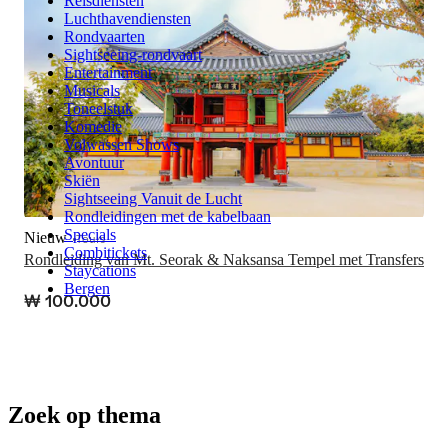
Reisdiensten
Luchthavendiensten
Rondvaarten
Sightseeing-rondvaart
Entertainment
Musicals
Toneelstuk
Komedie
Volwassen Shows
Avontuur
Skiën
Sightseeing Vanuit de Lucht
Rondleidingen met de kabelbaan
Specials
Nieuw
Tours
Combitickets
Rondleiding van Mt. Seorak & Naksansa Tempel met Transfers
Staycations
Bergen
₩ 100.000
Zoek op thema