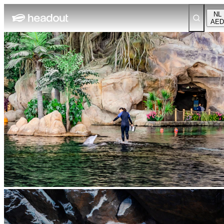
NL
AED