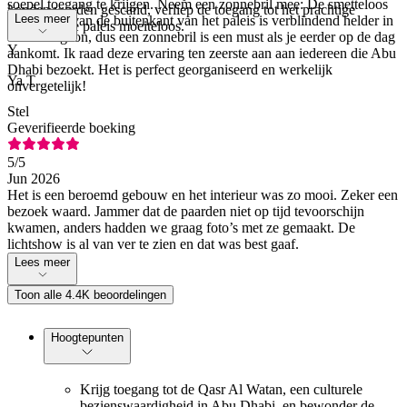
soepel toegang te krijgen. Neem een zonnebril mee: De smetteloos
konden worden gescand, verliep de toegang tot het prachtige
Lees meer
witte steen van de buitenkant van het paleis is verblindend helder in
presidentiële paleis moeiteloos.
de middagzon, dus een zonnebril is een must als je eerder op de dag
Y
aankomt. Ik raad deze ervaring ten zeerste aan aan iedereen die Abu
Dhabi bezoekt. Het is perfect georganiseerd en werkelijk
Ya T
onvergetelijk!
Stel
Geverifieerde boeking
5
/5
Jun 2026
Het is een beroemd gebouw en het interieur was zo mooi. Zeker een
bezoek waard. Jammer dat de paarden niet op tijd tevoorschijn
kwamen, anders hadden we graag foto’s met ze gemaakt. De
lichtshow is al van ver te zien en dat was best gaaf.
Lees meer
Toon alle 4.4K beoordelingen
Hoogtepunten
Krijg toegang tot de Qasr Al Watan, een culturele
bezienswaardigheid in Abu Dhabi, en bewonder de