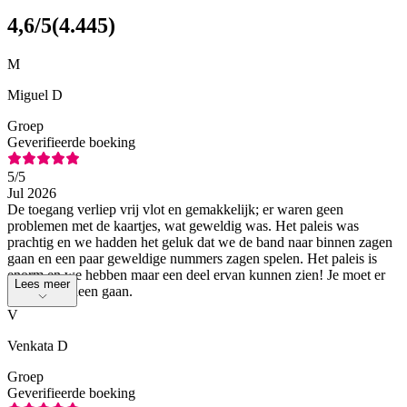
4,6
/5
(
4.445
)
M
Miguel D
Groep
Geverifieerde boeking
5
/5
Jul 2026
De toegang verliep vrij vlot en gemakkelijk; er waren geen
problemen met de kaartjes, wat geweldig was. Het paleis was
prachtig en we hadden het geluk dat we de band naar binnen zagen
gaan en een paar geweldige nummers zagen spelen. Het paleis is
enorm en we hebben maar een deel ervan kunnen zien! Je moet er
Lees meer
zeker eens heen gaan.
V
Venkata D
Groep
Geverifieerde boeking