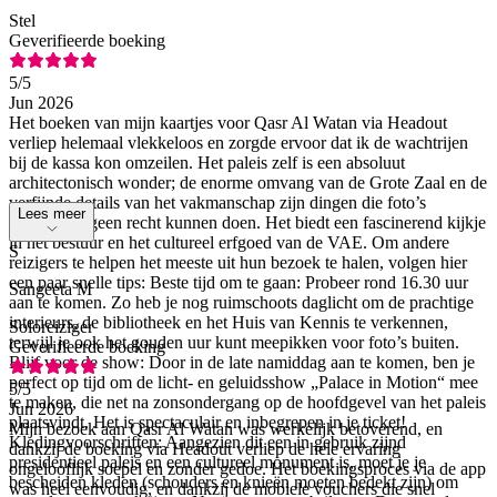
Stel
Geverifieerde boeking
5
/5
Jun 2026
Het boeken van mijn kaartjes voor Qasr Al Watan via Headout
verliep helemaal vlekkeloos en zorgde ervoor dat ik de wachtrijen
bij de kassa kon omzeilen. Het paleis zelf is een absoluut
architectonisch wonder; de enorme omvang van de Grote Zaal en de
verfijnde details van het vakmanschap zijn dingen die foto’s
Lees meer
simpelweg geen recht kunnen doen. Het biedt een fascinerend kijkje
in het bestuur en het cultureel erfgoed van de VAE. Om andere
S
reizigers te helpen het meeste uit hun bezoek te halen, volgen hier
een paar snelle tips: Beste tijd om te gaan: Probeer rond 16.30 uur
Sangeeta M
aan te komen. Zo heb je nog ruimschoots daglicht om de prachtige
interieurs, de bibliotheek en het Huis van Kennis te verkennen,
Soloreiziger
terwijl je ook het gouden uur kunt meepikken voor foto’s buiten.
Geverifieerde boeking
Blijf voor de show: Door in de late namiddag aan te komen, ben je
perfect op tijd om de licht- en geluidsshow „Palace in Motion“ mee
5
/5
te maken, die net na zonsondergang op de hoofdgevel van het paleis
Jun 2026
plaatsvindt. Het is spectaculair en inbegrepen in je ticket!
Mijn bezoek aan Qasr Al Watan was werkelijk betoverend, en
Kledingvoorschriften: Aangezien dit een in gebruik zijnd
dankzij de boeking via Headout verliep de hele ervaring
presidentieel paleis en een cultureel monument is, moet je je
ongelooflijk soepel en zonder gedoe. Het boekingsproces via de app
bescheiden kleden (schouders en knieën moeten bedekt zijn) om
was heel eenvoudig, en dankzij de mobiele vouchers die snel