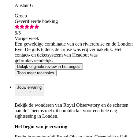
Alistair G
Groep
Geverifieerde boeking
5
/5
Vorige week
Een geweldige combinatie van een riviercruise en de London
Eye. De gids tijdens de cruise was erg vermakelijk. Het
contact- en ticketsysteem van Headout was
gebruiksvriendelijk.
Bekijk originele review in het engels
Toon meer recensies
Jouw ervaring
Bekijk de wonderen van Royal Observatory en de schatten
aan de Theems met dit combiticket voor een hele dag
sightseeing in Londen.
Het begin van je ervaring
Begin je avontuur bij Royal Observatory Greenwich of bij