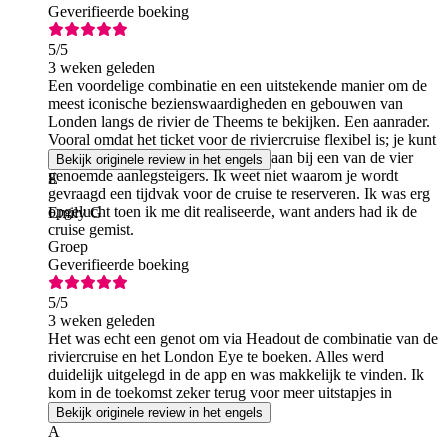
Geverifieerde boeking
5
/5
3 weken geleden
Een voordelige combinatie en een uitstekende manier om de
meest iconische bezienswaardigheden en gebouwen van
Londen langs de rivier de Theems te bekijken. Een aanrader.
Vooral omdat het ticket voor de riviercruise flexibel is; je kunt
die dag op elk moment aan boord gaan bij een van de vier
Bekijk originele review in het engels
genoemde aanlegsteigers. Ik weet niet waarom je wordt
E
gevraagd een tijdvak voor de cruise te reserveren. Ik was erg
opgelucht toen ik me dit realiseerde, want anders had ik de
Emily G
cruise gemist.
Groep
Geverifieerde boeking
5
/5
3 weken geleden
Het was echt een genot om via Headout de combinatie van de
riviercruise en het London Eye te boeken. Alles werd
duidelijk uitgelegd in de app en was makkelijk te vinden. Ik
kom in de toekomst zeker terug voor meer uitstapjes in
Londen.
Bekijk originele review in het engels
A