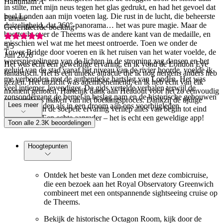
Hanumath A
in stilte, met mijn neus tegen het glas gedrukt, en had het gevoel dat
heel Londen aan mijn voeten lag. Die rust in de lucht, die beheerste
Familie
duizeligheid, dat 360°-panorama… het was pure magie. Maar de
Geverifieerde boeking
boottocht over de Theems was de andere kant van de medaille, en
misschien wel wat me het meest ontroerde. Toen we onder de
5
/5
Tower Bridge door voeren en ik het ruisen van het water voelde, de
Jun 2026
weerspiegelingen van de lichten in de stroming zag dansen en het
Het was echt een geweldige ervaring, en ik vond de London Eye
geluid van de stad vanaf het niveau van de rivier hoorde, voelde ik
fantastisch. Het is een unieke attractie die ik nog nergens anders heb
me verbonden met de authentieke hartslag van Londen. Het was
gezien. Het uitzicht was adembenemend, en ik heb echt van elk
veel intiemer, levendiger. De gids vertelde verhalen terwijl de
moment genoten. Hartelijk dank aan Headout voor het zo eenvoudig
zonsondergang de hemel in beslag nam en de historische gebouwen
en zorgeloos maken van het boekingsproces. Dankzij de tijdige
Lees meer
aan weerszijden als in een droom aan ons voorbijgleden.
meldingen en de soepele ervaring verliep alles van begin tot eind
vlekkeloos. Een echte aanrader – het is echt een geweldige app!
Toon alle 2.3K beoordelingen
Hoogtepunten
Ontdek het beste van Londen met deze combicruise,
die een bezoek aan het Royal Observatory Greenwich
combineert met een ontspannende sightseeing cruise op
de Theems.
Bekijk de historische Octagon Room, kijk door de