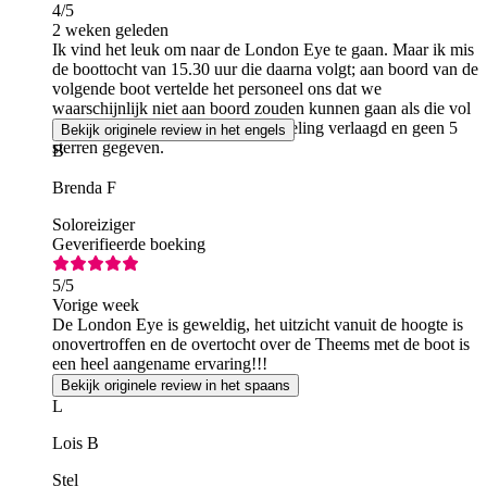
4
/5
2 weken geleden
Ik vind het leuk om naar de London Eye te gaan. Maar ik mis
de boottocht van 15.30 uur die daarna volgt; aan boord van de
volgende boot vertelde het personeel ons dat we
waarschijnlijk niet aan boord zouden kunnen gaan als die vol
zou zijn. Daarom heb ik de beoordeling verlaagd en geen 5
Bekijk originele review in het engels
sterren gegeven.
B
Brenda F
Soloreiziger
Geverifieerde boeking
5
/5
Vorige week
De London Eye is geweldig, het uitzicht vanuit de hoogte is
onovertroffen en de overtocht over de Theems met de boot is
een heel aangename ervaring!!!
Bekijk originele review in het spaans
L
Lois B
Stel