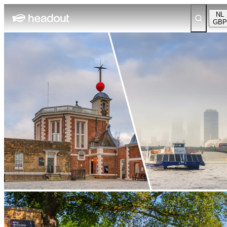
NL
GBP