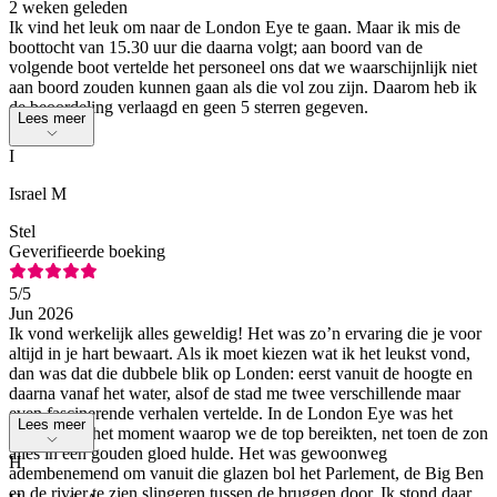
2 weken geleden
Ik vind het leuk om naar de London Eye te gaan. Maar ik mis de
boottocht van 15.30 uur die daarna volgt; aan boord van de
volgende boot vertelde het personeel ons dat we waarschijnlijk niet
aan boord zouden kunnen gaan als die vol zou zijn. Daarom heb ik
de beoordeling verlaagd en geen 5 sterren gegeven.
Lees meer
I
Israel M
Stel
Geverifieerde boeking
5
/5
Jun 2026
Ik vond werkelijk alles geweldig! Het was zo’n ervaring die je voor
altijd in je hart bewaart. Als ik moet kiezen wat ik het leukst vond,
dan was dat die dubbele blik op Londen: eerst vanuit de hoogte en
daarna vanaf het water, alsof de stad me twee verschillende maar
even fascinerende verhalen vertelde. In de London Eye was het
Lees meer
hoogtepunt het moment waarop we de top bereikten, net toen de zon
alles in een gouden gloed hulde. Het was gewoonweg
H
adembenemend om vanuit die glazen bol het Parlement, de Big Ben
en de rivier te zien slingeren tussen de bruggen door. Ik stond daar