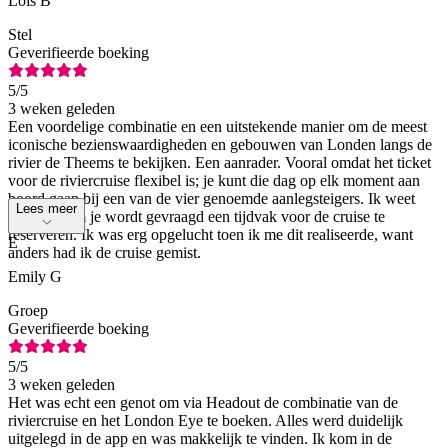
Lois B
Stel
Geverifieerde boeking
5
/5
3 weken geleden
Een voordelige combinatie en een uitstekende manier om de meest
iconische bezienswaardigheden en gebouwen van Londen langs de
rivier de Theems te bekijken. Een aanrader. Vooral omdat het ticket
voor de riviercruise flexibel is; je kunt die dag op elk moment aan
boord gaan bij een van de vier genoemde aanlegsteigers. Ik weet
Lees meer
niet waarom je wordt gevraagd een tijdvak voor de cruise te
reserveren. Ik was erg opgelucht toen ik me dit realiseerde, want
E
anders had ik de cruise gemist.
Emily G
Groep
Geverifieerde boeking
5
/5
3 weken geleden
Het was echt een genot om via Headout de combinatie van de
riviercruise en het London Eye te boeken. Alles werd duidelijk
uitgelegd in de app en was makkelijk te vinden. Ik kom in de