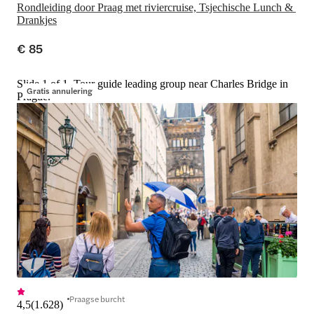
Rondleiding door Praag met riviercruise, Tsjechische Lunch & 
Drankjes
€ 85
Slide 1 of 1, Tour guide leading group near Charles Bridge in
Gratis annulering
Prague.
Praagse burcht
4,5
(
1.628
)