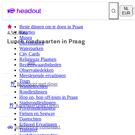
NL
EUR
Beste dingen om te doen in Praag
Kaartjes
4,5
(
2.806
)
Musea
Lunch rondvaarten in Praag
Dierentuinen
Waterparken
City Cards
Religieuze Plaatsen
alle
Bezienswaardigheden
Observatiedekken
Meeslepende ervaringen
Tours
Boottocht met diner
Wandeltochten
Rondleidingen
Hop on, hop off-tours in Praag
Stadsrondleidingen
Rondvaart met Lunch
Privérondleidingen
Fietsen en Segway
Dagtochten
Erfgoed Ervaringen
Sightseeing-rondvaart
Transport