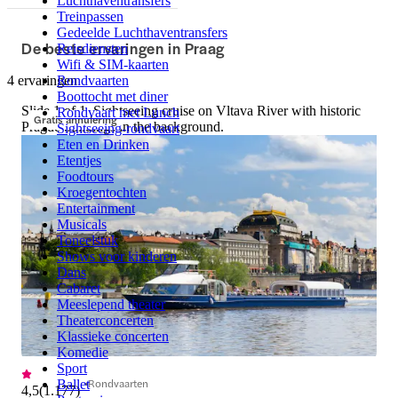
Luchthaventransfers
Treinpassen
Gedeelde Luchthaventransfers
De beste ervaringen in Praag
Reisdiensten
Wifi & SIM-kaarten
4 ervaringen
Rondvaarten
Boottocht met diner
Slide 1 of 1, Sightseeing cruise on Vltava River with historic
Rondvaart met Lunch
Gratis annulering
Prague buildings in the background.
Sightseeing-rondvaart
Eten en Drinken
Etentjes
Foodtours
Kroegentochten
Entertainment
Musicals
Toneelstuk
Shows voor kinderen
Dans
Cabaret
Meeslepend theater
Theaterconcerten
Klassieke concerten
Komedie
Sport
Rondvaarten
Ballet
4,5
(
1.177
)