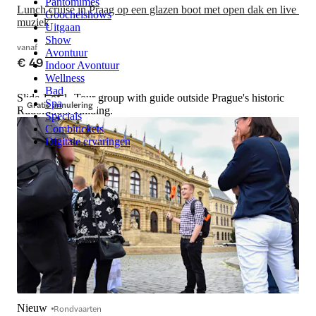
Pantomimes
Lunch cruise in Praag op een glazen boot met open dak en live 
Goochelshows
muziek
Uitgaan
Show
vanaf
Avontuur
€ 49
Indoor Avontuur
Wellness
Bad
Slide 1 of 1, Tour group with guide outside Prague's historic
Spa
Gratis annulering
Rudolfinum building.
Specials
Combitickets
Digitale ervaringen
Nieuw
Rondvaarten