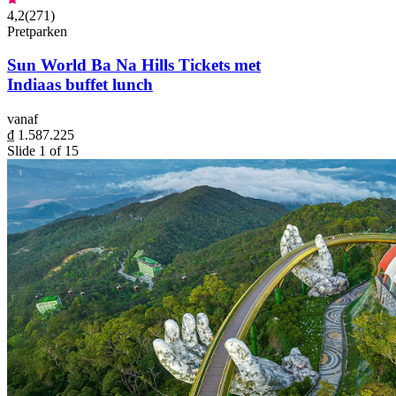
4,2
(
271
)
Pretparken
Sun World Ba Na Hills Tickets met
Indiaas buffet lunch
vanaf
₫ 1.587.225
Slide 1 of 15