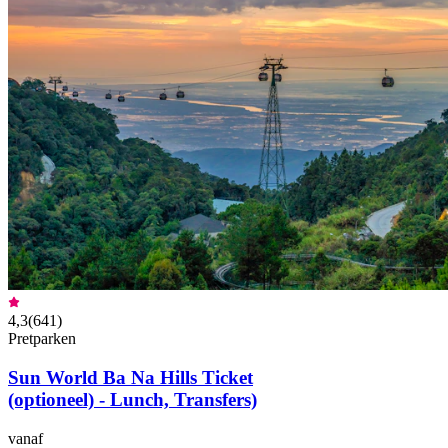
4,3
(
641
)
Pretparken
Sun World Ba Na Hills Ticket
(optioneel) - Lunch, Transfers)
vanaf