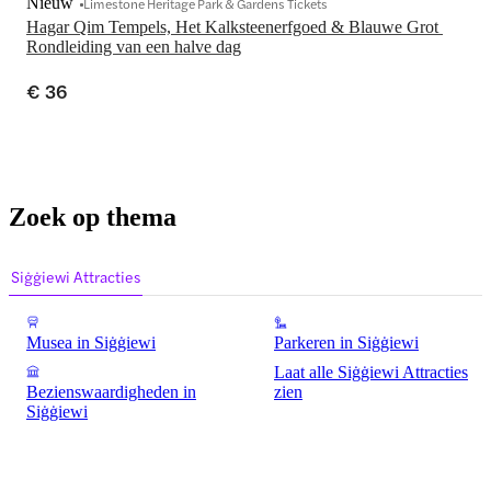
Nieuw
Limestone Heritage Park & Gardens Tickets
Hagar Qim Tempels, Het Kalksteenerfgoed & Blauwe Grot 
Rondleiding van een halve dag
€ 36
Zoek op thema
Siġġiewi Attracties
Musea in Siġġiewi
Parkeren in Siġġiewi
Laat alle Siġġiewi Attracties
Bezienswaardigheden in
zien
Siġġiewi