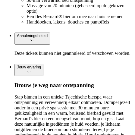
30-min verwarmd bed ontspanning
Massage van 20 minuten (gebaseerd op de gekozen
optie)
Een fles Bernard® bier om mee naar huis te nemen
Handdoeken, lakens, douches en pantoffels
Annuleringsbeleid
Deze tickets kunnen niet geannuleerd of verschoven worden.
Jouw ervaring
Brouw je weg naar ontspanning
Stap binnen in een unieke Tsjechische bierspa waar
ontspanning en verwennerij elkaar ontmoeten. Dompel jezelf
onder in een privé spa sessie met 30 minuten pure
gelukzaligheid in een warm, bruisend bierbad gevuld met
Bernard's bier en een mengsel van mout, hop en gist. Laat
deze natuurlijke ingrediënten je huid voeden, je lichaam
ontgiften en de bloedsomloop stimuleren terwijl je je
onderdompelt in de gouden bubbels. Houd ondertussen je