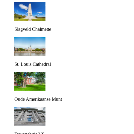
Slagveld Chalmette
St. Louis Cathedral
Oude Amerikaanse Munt