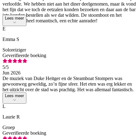
verloofde. We hebben niet aan het diner deelgenomen, maar ik vond
het fijn dat we toch de eetzalen konden bezoeken en daar aan de bar
iets konden bestellen als we dat wilden. De stoomboot en het
Lees meer
uitzicht zijn heel romantisch, een echte aanrader!
E
Emma S
Soloreiziger
Geverifieerde boeking
5
/5
Jun 2026
De muziek van Duke Heitger en de Steamboat Stompers was
gewoonweg geweldig, zo’n fijne sfeer. Het eten was erg lekker en
het uitzicht over de stad was prachtig. Het was allemaal fantastisch.
Lees meer
L
Laurie R
Groep
Geverifieerde boeking