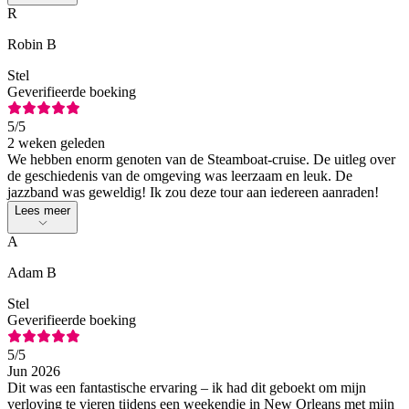
R
Robin B
Stel
Geverifieerde boeking
5
/5
2 weken geleden
We hebben enorm genoten van de Steamboat-cruise. De uitleg over
de geschiedenis van de omgeving was leerzaam en leuk. De
jazzband was geweldig! Ik zou deze tour aan iedereen aanraden!
Lees meer
A
Adam B
Stel
Geverifieerde boeking
5
/5
Jun 2026
Dit was een fantastische ervaring – ik had dit geboekt om mijn
verloving te vieren tijdens een weekendje in New Orleans met mijn