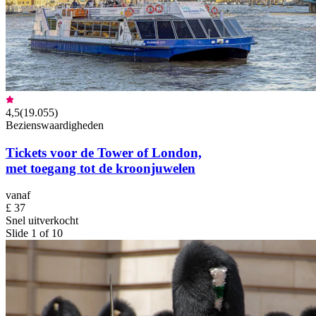
4,5
(
19.055
)
Bezienswaardigheden
Tickets voor de Tower of London,
met toegang tot de kroonjuwelen
vanaf
£ 37
Snel uitverkocht
Slide 1 of 10