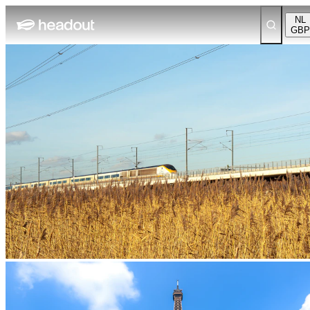
NL
GBP