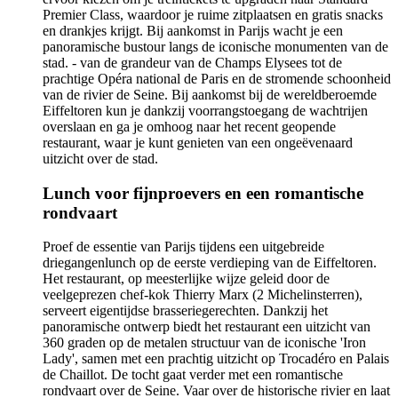
Premier Class, waardoor je ruime zitplaatsen en gratis snacks
en drankjes krijgt. Bij aankomst in Parijs wacht je een
panoramische bustour langs de iconische monumenten van de
stad. - van de grandeur van de Champs Elysees tot de
prachtige Opéra national de Paris en de stromende schoonheid
van de rivier de Seine. Bij aankomst bij de wereldberoemde
Eiffeltoren kun je dankzij voorrangstoegang de wachtrijen
overslaan en ga je omhoog naar het recent geopende
restaurant, waar je kunt genieten van een ongeëvenaard
uitzicht over de stad.
Lunch voor fijnproevers en een romantische
rondvaart
Proef de essentie van Parijs tijdens een uitgebreide
driegangenlunch op de eerste verdieping van de Eiffeltoren.
Het restaurant, op meesterlijke wijze geleid door de
veelgeprezen chef-kok Thierry Marx (2 Michelinsterren),
serveert eigentijdse brasseriegerechten. Dankzij het
panoramische ontwerp biedt het restaurant een uitzicht van
360 graden op de metalen structuur van de iconische 'Iron
Lady', samen met een prachtig uitzicht op Trocadéro en Palais
de Chaillot. De tocht gaat verder met een romantische
rondvaart over de Seine. Vaar over de historische rivier en laat