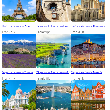
Dingen om te doen in Parijs
Dingen om te doen in Bordeaux
Dingen om te doen in Carcassonne
Frankrijk
Frankrijk
Frankrijk
Dingen om te doen in Provence
Dingen om te doen in Normandië
Dingen om te doen in Marseille
Frankrijk
Frankrijk
Frankrijk