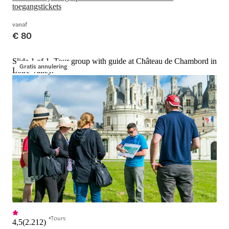
toegangstickets
vanaf
€ 80
Slide 1 of 1, Tour group with guide at Château de Chambord in
Gratis annulering
Loire Valley.
Tours
4,5
(
2.212
)