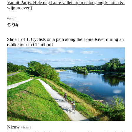
Vanuit Parijs: Hele dag Loire vallei trip met toegangskaarten & 
wijnproeverij
vanaf
€ 94
Slide 1 of 1, Cyclists on a path along the Loire River during an
e-bike tour to Chambord.
Nieuw
Tours