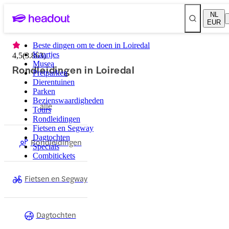
NL
EUR
Beste dingen om te doen in Loiredal
Kaartjes
4,5
(
3.863
)
Musea
Rondleidingen in Loiredal
Pretparken
Dierentuinen
Parken
Bezienswaardigheden
alle
Tours
Rondleidingen
Fietsen en Segway
Dagtochten
Rondleidingen
Specials
Combitickets
Fietsen en Segway
Dagtochten