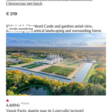
Chenonceau met lunch
€ 219
Slide 1 of 1, Chambord Castle and gardens aerial view,
Gratis annulering
showcasing symmetrical landscaping and surrounding forest.
Tours
4,4
(
894
)
Vanuit Parijs: dagtrip naar de Loirevallei inclusief 