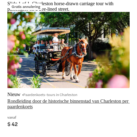
Slide 1 of 1, Charleston horse-drawn carriage tour with
Gratis annulering
passengers on a tree-lined street.
Nieuw
Paardenkoets-tours in Charleston
Rondleiding door de historische binnenstad van Charleston per 
paardenkoets
vanaf
$ 42