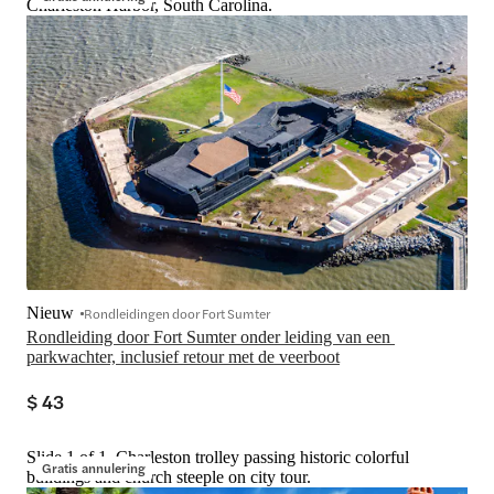
Charleston Harbor, South Carolina.
Nieuw
Rondleidingen door Fort Sumter
Rondleiding door Fort Sumter onder leiding van een 
parkwachter, inclusief retour met de veerboot
$ 43
Slide 1 of 1, Charleston trolley passing historic colorful
Gratis annulering
buildings and church steeple on city tour.