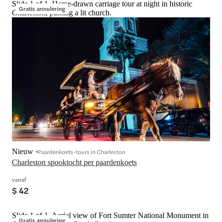
Slide 1 of 1, Horse-drawn carriage tour at night in historic
Gratis annulering
Charleston, passing a lit church.
Nieuw
Paardenkoets-tours in Charleston
Charleston spooktocht per paardenkoets
vanaf
$ 42
Slide 1 of 1, Aerial view of Fort Sumter National Monument in
Gratis annulering