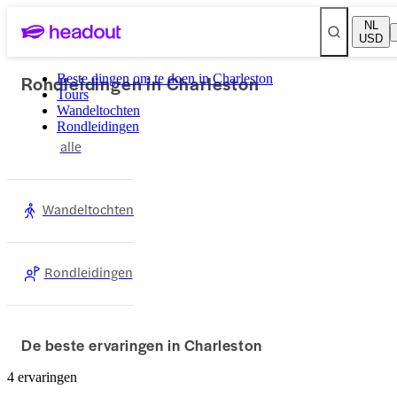
NL
USD
Rondleidingen in Charleston
Beste dingen om te doen in Charleston
Tours
Wandeltochten
Rondleidingen
alle
Wandeltochten
Rondleidingen
De beste ervaringen in Charleston
4 ervaringen