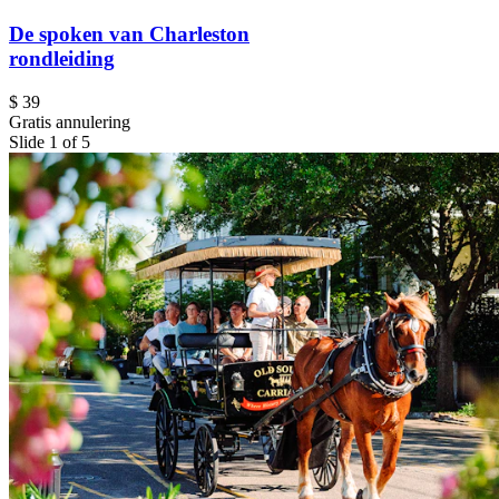
De spoken van Charleston
rondleiding
$ 39
Gratis annulering
Slide 1 of 5