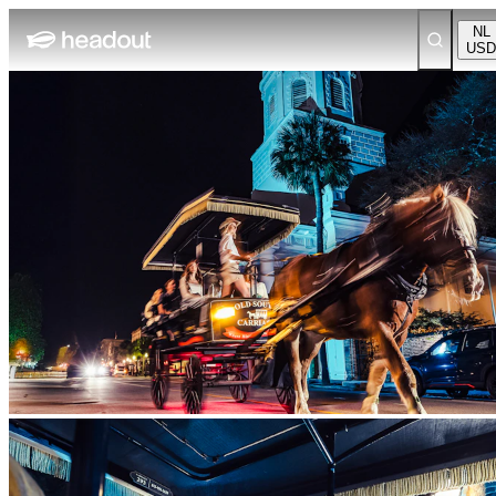
NL
USD