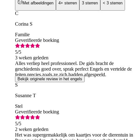
Met afbeeldingen
4+ sterren
3 sterren
< 3 sterren
C
Corina S
Familie
Geverifieerde boeking
5
/5
3 weken geleden
Alles verliep heel professioneel. De gids bracht de
geschiedenis goed over, sprak perfect Engels en vertelde de
feiten precies zoals ze zich hadden afgespeeld.
Bekijk originele review in het engels
S
Susanne T
Stel
Geverifieerde boeking
5
/5
2 weken geleden
Het was supergemakkelijk om kaartjes voor de dierentuin in