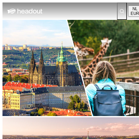
NL
EUR