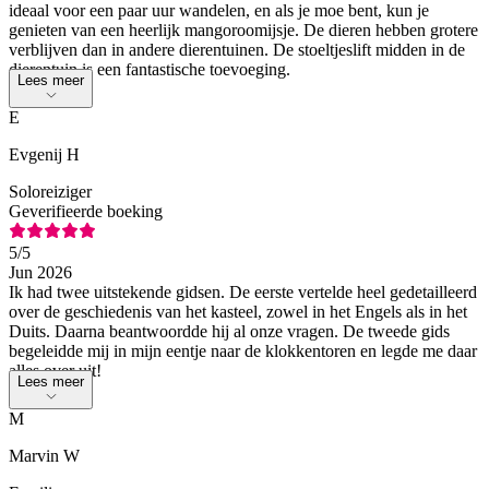
ideaal voor een paar uur wandelen, en als je moe bent, kun je
genieten van een heerlijk mangoroomijsje. De dieren hebben grotere
verblijven dan in andere dierentuinen. De stoeltjeslift midden in de
dierentuin is een fantastische toevoeging.
Lees meer
E
Evgenij H
Soloreiziger
Geverifieerde boeking
5
/5
Jun 2026
Ik had twee uitstekende gidsen. De eerste vertelde heel gedetailleerd
over de geschiedenis van het kasteel, zowel in het Engels als in het
Duits. Daarna beantwoordde hij al onze vragen. De tweede gids
begeleidde mij in mijn eentje naar de klokkentoren en legde me daar
alles over uit!
Lees meer
M
Marvin W