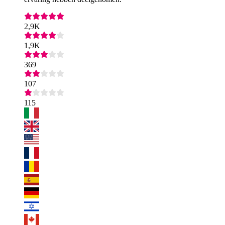
2,9K
1,9K
369
107
115