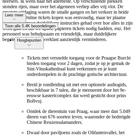
heersers. Ik wens haar het allerbeste. Op verschillende plekken
stonden rijen, maar over het algemeen verliep alles vrij vlot. De
grootste uitdaging waren de smalle gangen en het verkeer in beide
Lees meer
richtingen. Online tickets kopen was eenvoudig, maar ter plaatse
hadden we graag duidelijkere instructies gehad over hoe alles in zijn
Toon alle 5.4K beoordelingen
werk gaat en dat we aparte papieren tickets nodig hadden, enz. Het
personeel was behulpzaam en vriendelijk, maar duidelijkere
begeleiding zou hun werklast aanzienlijk verminderen.
Hoogtepunten
Tickets met versnelde toegang voor de Praagse Burcht
bieden toegang voor 2 dagen, zodat je op je gemak de
Sint-Vituskathedraal kunt verkennen en je kunt
onderdompelen in de prachtige gotische architectuur.
Breid je rondleiding uit met een optionele audiogids,
beschikbaar in 7 talen, die je meeneemt door het 9e-
eeuwse kasteelcomplex dat werd gesticht door prins
Bořivoj.
Ontdek de dierentuin van Praag, waar meer dan 5.049
dieren van 676 soorten leven, waaronder de bedreigde
Chinese Reuzensalamanders.
Dwaal door paviljoens zoals de Olifantenvallei, het