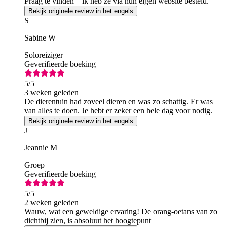
Praag te vinden – ik heb ze via hun eigen website besteld.
Bekijk originele review in het engels
S
Sabine W
Soloreiziger
Geverifieerde boeking
5
/5
3 weken geleden
De dierentuin had zoveel dieren en was zo schattig. Er was
van alles te doen. Je hebt er zeker een hele dag voor nodig.
Bekijk originele review in het engels
J
Jeannie M
Groep
Geverifieerde boeking
5
/5
2 weken geleden
Wauw, wat een geweldige ervaring! De orang-oetans van zo
dichtbij zien, is absoluut het hoogtepunt