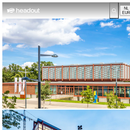
NL
EUR