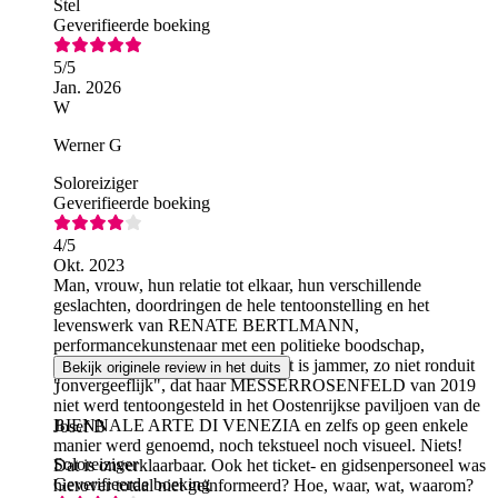
Stel
Geverifieerde boeking
5
/5
Jan. 2026
W
Werner G
Soloreiziger
Geverifieerde boeking
4
/5
Okt. 2023
Man, vrouw, hun relatie tot elkaar, hun verschillende
geslachten, doordringen de hele tentoonstelling en het
levenswerk van RENATE BERTLMANN,
performancekunstenaar met een politieke boodschap,
sympathieke, moedige vrouw. Het is jammer, zo niet ronduit
Bekijk originele review in het duits
"onvergeeflijk", dat haar MESSERROSENFELD van 2019
J
niet werd tentoongesteld in het Oostenrijkse paviljoen van de
BIENNALE ARTE DI VENEZIA en zelfs op geen enkele
Josef B
manier werd genoemd, noch tekstueel noch visueel. Niets!
Soloreiziger
Dat is onverklaarbaar. Ook het ticket- en gidsenpersoneel was
Geverifieerde boeking
hierover totaal niet geïnformeerd? Hoe, waar, wat, waarom?