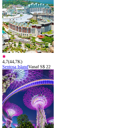
4,7
(
44,7K
)
Sentosa Island
Vanaf S$ 22