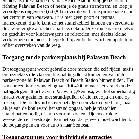
Sentosa Express komen. Vanaf Beach Station volg je de borden
richting Palawan Beach of neem je de gratis strandtram, en loop je
vervolgens ongeveer 0,6-0,8 km over de verharde promenade naar
het centrum van Palawan. Er is hier geen poort of centraal
incheckpunt, dus je kunt zo het strandgebied inlopen en vervolgens
de afzonderlijke attracties apart bezoeken. Deze route is drempelvrij
en geschikt voor kinderwagens en rolstoelen, met slechts kleine
vertragingen die meestal beperkt blijven tot het wachten op de tram
of het oversteken van de weg.
Toegang tot de parkeerplaats bij Palawan Beach
Dit toegangspunt wordt gebruikt door mensen die zelf rijden, taxi’s
en bezoekers die via een ride-hailing-dienst komen en vanaf de
parkeerzone bij Palawan Beach of Beach Station binnenrijden. Het
is maar een korte wandeling van 100-400 m naar het strand en de
nabijgelegen attracties van Palawan @Sentosa, wat het superhandig
maakt voor gezinnen met strandspullen of die met opa en oma op
reis zijn. De boulevard is over het algemeen vlak en verhard, maar
als je van de boulevard het strand opgaat, heb je misschien
strandmatten nodig of hulp voor rolstoelen. Tijdens drukke
weekenden en feestdagen kan het zijn dat je even moet wachten bij
de toegangspunten voor auto’s naar Sentosa.
Toegangspunten voor individuele attracties