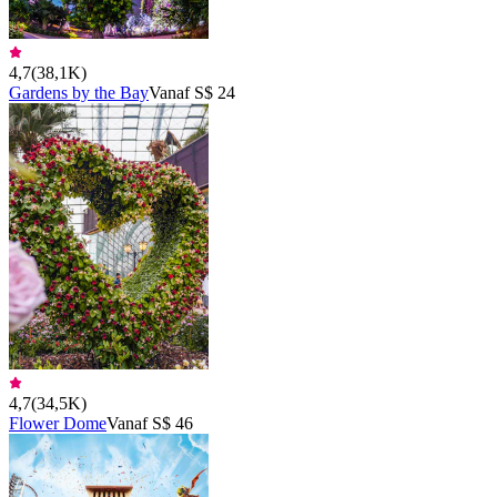
4,7
(
38,1K
)
Gardens by the Bay
Vanaf S$ 24
4,7
(
34,5K
)
Flower Dome
Vanaf S$ 46