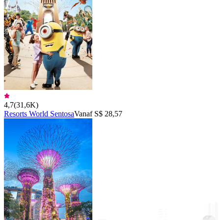
4,7
(
31,6K
)
Resorts World Sentosa
Vanaf S$ 28,57