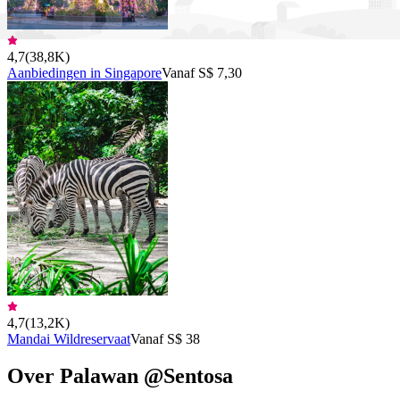
4,7
(
38,8K
)
Aanbiedingen in Singapore
Vanaf S$ 7,30
4,7
(
13,2K
)
Mandai Wildreservaat
Vanaf S$ 38
Over Palawan @Sentosa