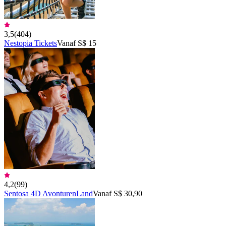
3,5
(
404
)
Nestopia Tickets
Vanaf S$ 15
4,2
(
99
)
Sentosa 4D AvonturenLand
Vanaf S$ 30,90