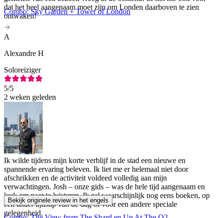
dat het heel aangenaam moet zijn om Londen daarboven te zien
Combo: Sky Garden + Tower of London
ontwaken!
A
Alexandre H
Soloreiziger
5
/5
2 weken geleden
Ik wilde tijdens mijn korte verblijf in de stad een nieuwe en
spannende ervaring beleven. Ik liet me er helemaal niet door
afschrikken en de activiteit voldeed volledig aan mijn
verwachtingen. Josh – onze gids – was de hele tijd aangenaam en
leuk om naar te luisteren. Ik zal waarschijnlijk nog eens boeken, op
Bekijk originele review in het engels
een ander tijdstip van de dag of voor een andere speciale
gelegenheid.
Combo: The View from The Shard en Up At The O2