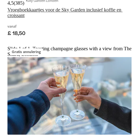
Sky Garden Londen
4,5
(
385
)
Vroegboekkaartjes voor de Sky Garden inclusief koffie en 
croissant
vanaf
£ 18,50
Slide 1 of 1, Toasting champagne glasses with a view from The
Gratis annulering
Shard, London.