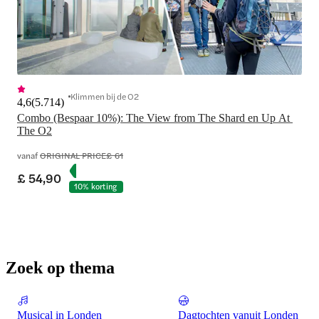
Klimmen bij de O2
4,6
(
5.714
)
Combo (Bespaar 10%): The View from The Shard en Up At 
The O2
vanaf
ORIGINAL PRICE
£ 61
£ 54,90
10% korting
Zoek op thema
Musical in Londen
Dagtochten vanuit Londen