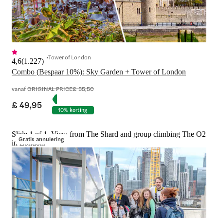
Tower of London
4,6
(
1.227
)
Combo (Bespaar 10%): Sky Garden + Tower of London
vanaf
ORIGINAL PRICE
£ 55,50
£ 49,95
10% korting
Slide 1 of 1, View from The Shard and group climbing The O2
Gratis annulering
in London.