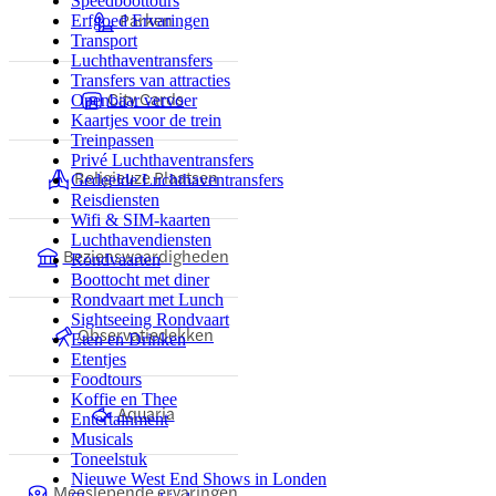
Speedboottours
Parken
Erfgoed Ervaringen
Transport
Luchthaventransfers
Transfers van attracties
City Cards
Openbaar vervoer
Kaartjes voor de trein
Treinpassen
Privé Luchthaventransfers
Religieuze Plaatsen
Gedeelde Luchthaventransfers
Reisdiensten
Wifi & SIM-kaarten
Luchthavendiensten
Bezienswaardigheden
Rondvaarten
Boottocht met diner
Rondvaart met Lunch
Sightseeing Rondvaart
Observatiedekken
Eten en Drinken
Etentjes
Foodtours
Koffie en Thee
Aquaria
Entertainment
Musicals
Toneelstuk
Nieuwe West End Shows in Londen
Meeslepende ervaringen