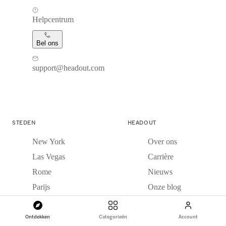
Helpcentrum
Bel ons
support@headout.com
STEDEN
HEADOUT
New York
Over ons
Las Vegas
Carrière
Rome
Nieuws
Parijs
Onze blog
Londen
Reisblog
Ontdekken
Categorieën
Account
Dubai
Recensies