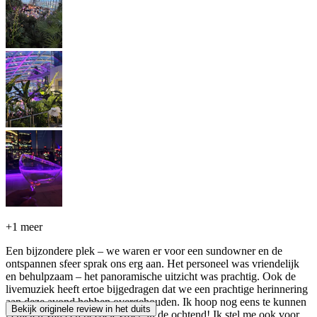
+
1 meer
Een bijzondere plek – we waren er voor een sundowner en de
ontspannen sfeer sprak ons erg aan. Het personeel was vriendelijk
en behulpzaam – het panoramische uitzicht was prachtig. Ook de
livemuziek heeft ertoe bijgedragen dat we een prachtige herinnering
aan deze avond hebben overgehouden. Ik hoop nog eens te kunnen
Bekijk originele review in het duits
genieten van een bezoek vroeg in de ochtend! Ik stel me ook voor