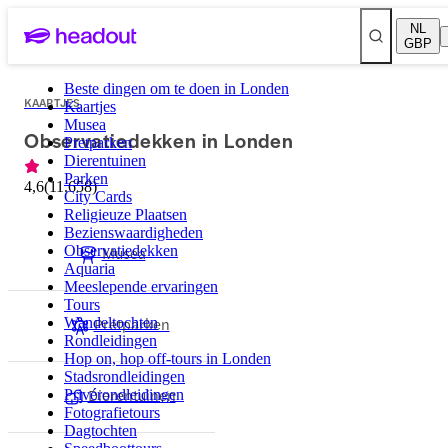
NL
GBP
Beste dingen om te doen in Londen
KAARTJES
Kaartjes
Musea
Observatiedekken in Londen
Pretparken
Dierentuinen
Parken
4,6
(
11.658
)
City Cards
Religieuze Plaatsen
Bezienswaardigheden
Observatiedekken
Musea
Aquaria
Meeslepende ervaringen
Tours
Pretparken
Wandeltochten
Rondleidingen
Hop on, hop off-tours in Londen
Stadsrondleidingen
Dierentuinen
Privérondleidingen
Fotografietours
Dagtochten