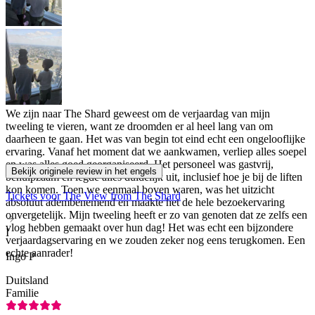
We zijn naar The Shard geweest om de verjaardag van mijn
tweeling te vieren, want ze droomden er al heel lang van om
daarheen te gaan. Het was van begin tot eind echt een ongelooflijke
ervaring. Vanaf het moment dat we aankwamen, verliep alles soepel
en was alles goed georganiseerd. Het personeel was gastvrij,
Bekijk originele review in het engels
behulpzaam en legde alles duidelijk uit, inclusief hoe je bij de liften
kon komen. Toen we eenmaal boven waren, was het uitzicht
Tickets voor The View from The Shard
absoluut adembenemend en maakte het de hele bezoekervaring
onvergetelijk. Mijn tweeling heeft er zo van genoten dat ze zelfs een
vlog hebben gemaakt over hun dag! Het was echt een bijzondere
I
verjaardagservaring en we zouden zeker nog eens terugkomen. Een
echte aanrader!
Ingo P
Duitsland
Familie