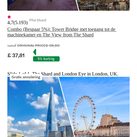
The Shard
4,7
(
5.193
)
Combo (Bespaar 5%): Tower Bridge met toegang tot de 
machinekamer en The View from The Shard
vanaf
ORIGINAL PRICE
£ 39,80
£ 37,81
5% korting
Slide 1 of 1, The Shard and London Eye in London, UK.
Gratis annulering