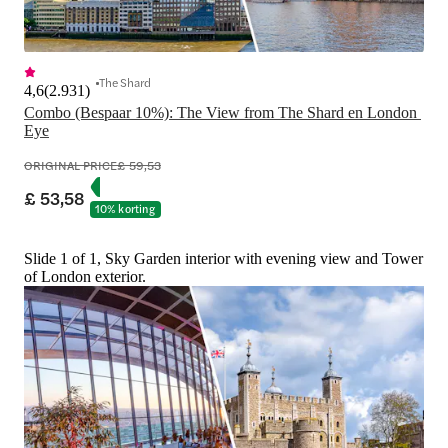
The Shard
4,6
(
2.931
)
Combo (Bespaar 10%): The View from The Shard en London 
Eye
ORIGINAL PRICE
£ 59,53
£ 53,58
10% korting
Slide 1 of 1, Sky Garden interior with evening view and Tower
of London exterior.