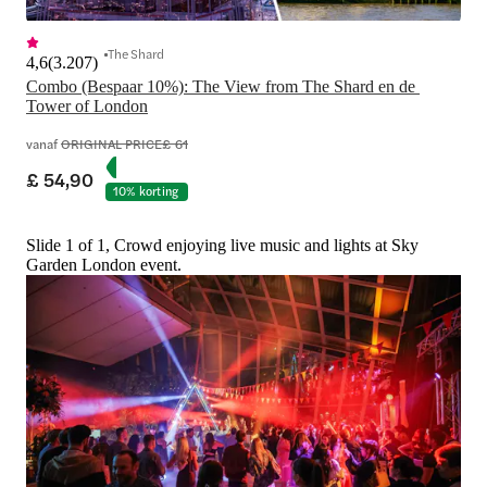
The Shard
4,6
(
3.207
)
Combo (Bespaar 10%): The View from The Shard en de 
Tower of London
vanaf
ORIGINAL PRICE
£ 61
£ 54,90
10% korting
Slide 1 of 1, Crowd enjoying live music and lights at Sky
Garden London event.