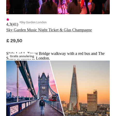
Sky Garden Londen
4,3
(
41
)
Sky Garden Music Night Ticket & Glas Champagne
£ 29,50
Slide 1 of 1, Tower Bridge walkway with a red bus and The
Gratis annulering
Shard at sunset in London.