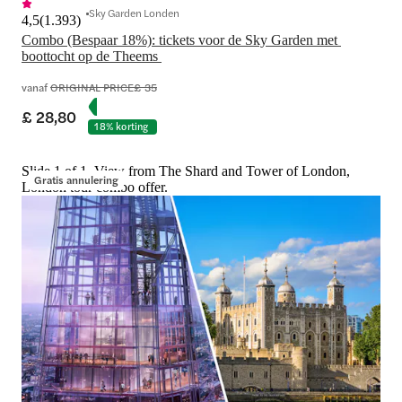
Sky Garden Londen
4,5
(
1.393
)
Combo (Bespaar 18%): tickets voor de Sky Garden met 
vanaf
ORIGINAL PRICE
£ 35
£ 28,80
18% korting
Slide 1 of 1, View from The Shard and Tower of London,
Gratis annulering
London tour combo offer.