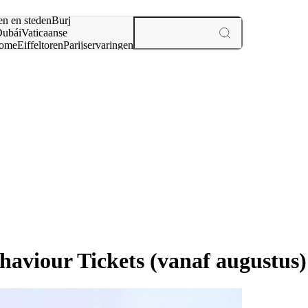
en en steden
Burj
ubái
Vaticaanse
ome
Eiffeltoren
Parijs
ervaringen
n
aviour Tickets (vanaf augustus)