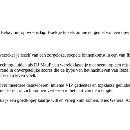
 Behaviour op woensdag. Boek je tickets online en geniet van een opw
verzeker je jezelf van een zorgeloze, soepele binnenkomst in een van Ibi
echnogeluiden als DJ MauP van wereldklasse je meeneemt op een reis 
inerend in onvergetelijke scores die de hype van het nachtleven van Ibi
ter dan leven voelt.
over meerdere dansvloeren, intieme VIP-gedeeltes en topklasse geluids
 sterren of zich kunnen verliezen in het hart van de menigte.
als je een goedkoper kaartje wilt en vroeg kunt komen. Kies General Adm