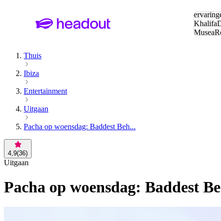
Zoeken:
ervaring
Khalifa
D
Musea
R
en stede
Thuis
Ibiza
Entertainment
Uitgaan
Pacha op woensdag: Baddest Beh...
4,9
(
36
)
Uitgaan
Pacha op woensdag: Baddest Beh