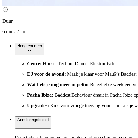
Duur
6 uur - 7 uur
Hoogtepunten
Genre:
House, Techno, Dance, Elektronisch.
DJ voor de avond:
Maak je klaar voor MauP's Baddest 
Wat heb je nog meer in petto:
Beleef elke week een ver
Pacha Ibiza:
Baddest Behaviour draait in Pacha Ibiza op
Upgrades:
Kies voor vroege toegang voor 1 uur als je 
Annuleringsbeleid
Deze tickets kunnen niet geannuleerd of verschoven worden.