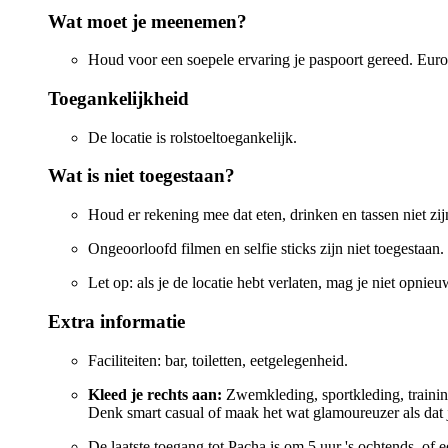
Wat moet je meenemen?
Houd voor een soepele ervaring je paspoort gereed. Eur
Toegankelijkheid
De locatie is rolstoeltoegankelijk.
Wat is niet toegestaan?
Houd er rekening mee dat eten, drinken en tassen niet zij
Ongeoorloofd filmen en selfie sticks zijn niet toegestaan.
Let op: als je de locatie hebt verlaten, mag je niet opni
Extra informatie
Faciliteiten: bar, toiletten, eetgelegenheid.
Kleed je rechts aan:
Zwemkleding, sportkleding, training
Denk smart casual of maak het wat glamoureuzer als dat j
De laatste toegang tot Pacha is om 5 uur 's ochtends, of ee