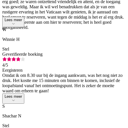
erg goed; ze waren ontzettend vriendelijk en attent, en de toegang
was geweldig. Maar ik wil wel benadrukken dat als je van een
rustigere ervaring in het Vaticaan wilt genieten, ik je aanraad om
heel vroeg te reserveren, want tegen de middag is het er al erg druk.
Lees meer
Ik raad ten zeerste aan om hier te reserveren; het is heel goed
georganiseerd.
W
Winnie H
Stel
Geverifieerde boeking
4
/5
Eergisteren
Omdat ik om 8.30 uur bij de ingang aankwam, was het nog niet zo
druk. Het kostte me 15 minuten om binnen te komen, inclusief de
loopafstand vanaf het ontmoetingspunt. Het is zeker de moeite
waard om erheen te gaan!
Lees meer
S
Shachar N
Stel