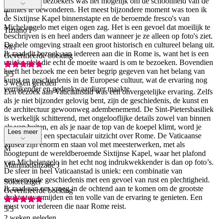
hoeveelheid bezoekers was het mogelijk om de schoonheid van de
ruimtes te bewonderen. Het meest bijzondere moment was toen ik
T
de Sixtijnse Kapel binnenstapte en de beroemde fresco's van
Michelangelo met eigen ogen zag. Het is een gevoel dat moeilijk te
Tiziano F
beschrijven is en heel anders dan wanneer je ze alleen op foto's ziet.
De hele omgeving straalt een groot historisch en cultureel belang uit.
Stel
Ik raad dit bezoek aan iedereen aan die in Rome is, want het is een
Geverifieerde boeking
unieke plek die echt de moeite waard is om te bezoeken. Bovendien
heeft het bezoek me een beter begrip gegeven van het belang van
5
/5
kunst en geschiedenis in de Europese cultuur, wat de ervaring nog
3 weken geleden
verrijkender en gedenkwaardiger maakte.
Een bezoek aan Vaticaanstad was een onvergetelijke ervaring. Zelfs
als je niet bijzonder gelovig bent, zijn de geschiedenis, de kunst en
de architectuur gewoonweg adembenemend. De Sint-Pietersbasiliek
is werkelijk schitterend, met ongelooflijke details zowel van binnen
als van buiten, en als je naar de top van de koepel klimt, word je
Lees meer
beloond met een spectaculair uitzicht over Rome. De Vaticaanse
Musea zijn enorm en staan vol met meesterwerken, met als
M
hoogtepunt de wereldberoemde Sixtijnse Kapel, waar het plafond
van Michelangelo in het echt nog indrukwekkender is dan op foto’s.
Mammadalizade J
De sfeer in heel Vaticaanstad is uniek: een combinatie van
eeuwenoude geschiedenis met een gevoel van rust en plechtigheid.
Soloreiziger
Ik raad aan om vroeg in de ochtend aan te komen om de grootste
Geverifieerde boeking
drukte te vermijden en ten volle van de ervaring te genieten. Een
must voor iedereen die naar Rome reist.
5
/5
2 weken geleden