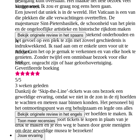
de ingang kunt overslaan. Het maakte het hele bezoek veel
5
/5
aangenamer. Ik zou er graag nog eens heen gaan.
Vorige week
Een juweel dat uniek is in de wereld. Het Vaticaan is een van
die plekken die alle verwachtingen overtreffen. De
majestueuze Sint-Pietersbasiliek, de schoonheid van het plein
en de ongelooflijke artistieke en historische rijkdom maken
het bezoek onvergetelijk. Alles is uitstekend onderhouden en
Bekijk originele review in het spaans
het gevoel op een plek te zijn met zoveel geschiedenis is
A
indrukwekkend. Ik raad aan om er enkele uren voor uit te
trekken om het op je gemak te verkennen en van elke hoek te
Alicja G
genieten. Zonder twijfel een onmisbaar bezoek voor elke
Stel
reiziger, ongeacht zijn of haar geloofsovertuiging.
Geverifieerde boeking
5
/5
3 weken geleden
Dankzij de ‘Skip-the-Line’-tickets was ons bezoek een
geweldige ervaring, omdat we niet in de zon in de rij hoefden
te wachten en meteen naar binnen konden. Het personeel bij
het ontmoetingspunt was erg behulpzaam en legde ons alles
uit, zodat we ons nergens zorgen over hoefden te maken. Ik
Bekijk originele review in het engels
raad echt aan om dit soort tickets te kopen in plaats van je
Toon meer recensies
druk te maken en je een weg te banen door grote menigten
om deze geweldige musea te bezoeken!
Jouw ervaring