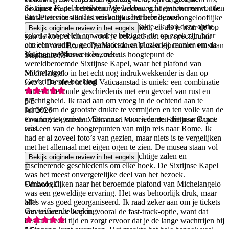
Sixtijnse Kapel bereikten. We hebben echt genoten en vonden
de kunst en de architectuur gewoonweg adembenemend. De
dat de service van het reisbureau het hele bezoek
Sint-Pietersbasiliek is werkelijk schitterend, met ongelooflijke
gemakkelijker en ontspannender maakte. Ik zou deze optie
details zowel van binnen als van buiten, en als je naar de top
Bekijk originele review in het engels
zeker aanbevelen aan andere reizigers die op zoek zijn naar
van de koepel klimt, word je beloond met een spectaculair
S
een eenvoudige, georganiseerde en plezierige manier om de
uitzicht over Rome. De Vaticaanse Musea zijn enorm en staan
Vaticaanse Musea te bezoeken.
vol met meesterwerken, met als hoogtepunt de
Stephanie M
wereldberoemde Sixtijnse Kapel, waar het plafond van
Soloreiziger
Michelangelo in het echt nog indrukwekkender is dan op
Geverifieerde boeking
foto’s. De sfeer in heel Vaticaanstad is uniek: een combinatie
van eeuwenoude geschiedenis met een gevoel van rust en
plechtigheid. Ik raad aan om vroeg in de ochtend aan te
5
/5
komen om de grootste drukte te vermijden en ten volle van de
Jul 2026
ervaring te genieten. Een must voor iedereen die naar Rome
Een bezoek aan de Vaticaanse Musea en de Sixtijnse Kapel
reist.
was een van de hoogtepunten van mijn reis naar Rome. Ik
had er al zoveel foto’s van gezien, maar niets is te vergelijken
met het allemaal met eigen ogen te zien. De musea staan vol
met ongelooflijke kunstwerken, prachtige zalen en
Bekijk originele review in het engels
fascinerende geschiedenis om elke hoek. De Sixtijnse Kapel
E
was het meest onvergetelijke deel van het bezoek.
Omhoogkijken naar het beroemde plafond van Michelangelo
Eduardo G
was een geweldige ervaring. Het was behoorlijk druk, maar
Stel
alles was goed georganiseerd. Ik raad zeker aan om je tickets
Geverifieerde boeking
van tevoren te kopen, vooral de fast-track-optie, want dat
bespaart veel tijd en zorgt ervoor dat je de lange wachtrijen bij