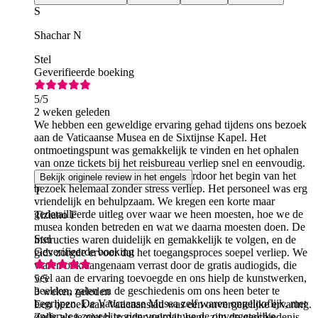
S
Shachar N
Stel
Geverifieerde boeking
5
/5
2 weken geleden
We hebben een geweldige ervaring gehad tijdens ons bezoek
aan de Vaticaanse Musea en de Sixtijnse Kapel. Het
ontmoetingspunt was gemakkelijk te vinden en het ophalen
van onze tickets bij het reisbureau verliep snel en eenvoudig.
Alles was goed georganiseerd, waardoor het begin van het
Bekijk originele review in het engels
bezoek helemaal zonder stress verliep. Het personeel was erg
T
vriendelijk en behulpzaam. We kregen een korte maar
gedetailleerde uitleg over waar we heen moesten, hoe we de
Tiziano F
musea konden betreden en wat we daarna moesten doen. De
Stel
instructies waren duidelijk en gemakkelijk te volgen, en de
Geverifieerde boeking
gids zorgde ervoor dat het toegangsproces soepel verliep. We
waren ook aangenaam verrast door de gratis audiogids, die
veel aan de ervaring toevoegde en ons hielp de kunstwerken,
5
/5
beelden, zalen en de geschiedenis om ons heen beter te
3 weken geleden
begrijpen. De Vaticaanse Musea zelf waren ongelooflijk, met
Een bezoek aan Vaticaanstad was een onvergetelijke ervaring.
onderweg zoveel te zien voordat we de onvergetelijke
Zelfs als je niet bijzonder gelovig bent, zijn de geschiedenis,