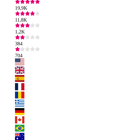
19,9K
11,8K
1,2K
384
704