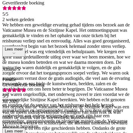
Geverifieerde boeking
5
/5
2 weken geleden
We hebben een geweldige ervaring gehad tijdens ons bezoek aan de
Vaticaanse Musea en de Sixtijnse Kapel. Het ontmoetingspunt was
gemakkelijk te vinden en het ophalen van onze tickets bij het
reisbureau verliep snel en eenvoudig. Alles was goed georganiseerd,
waardoor het begin van het bezoek helemaal zonder stress verliep.
Lees meer
Het personeel was erg vriendelijk en behulpzaam. We kregen een
korte maar gedetailleerde uitleg over waar we heen moesten, hoe we
A
de musea konden betreden en wat we daarna moesten doen. De
instructies waren duidelijk en gemakkelijk te volgen, en de gids
Afonso S
zorgde ervoor dat het toegangsproces soepel verliep. We waren ook
aangenaam verrast door de gratis audiogids, die veel aan de ervaring
Familie
toevoegde en ons hielp de kunstwerken, beelden, zalen en de
Geverifieerde boeking
geschiedenis om ons heen beter te begrijpen. De Vaticaanse Musea
zelf waren ongelooflijk, met onderweg zoveel te zien voordat we de
5
/5
onvergetelijke Sixtijnse Kapel bereikten. We hebben echt genoten
Jul 2026
en vonden dat de service van het reisbureau het hele bezoek
Het bezoek aan de Vaticaanse Musea en de Sixtijnse Kapel was een
gemakkelijker en ontspannender maakte. Ik zou deze optie zeker
van de meest indrukwekkende ervaringen van mijn reis. Ik was
aanbevelen aan andere reizigers die op zoek zijn naar een
onder de indruk van de hoeveelheid kunstwerken,
eenvoudige, georganiseerde en plezierige manier om de Vaticaanse
beeldhouwwerken en schilderijen, die allemaal uitstekend bewaard
Musea te bezoeken.
zijn gebleven en een rijke geschiedenis hebben. Ondanks de grote
Lees meer