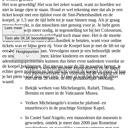
Het was geweldig! Het was het zeker waard, want zo hoefden we
niet in lange rijen te staan. Houd er wel rekening mee dat als je een
ticket koopt met een tijdslot voor de Sint-Pietersbasiliek en de
koepel, je 1,5 uur de tijd hebt tot je naar binnen mag. Als je graag
musea bezoekt, is dat misschien niet genoeg voor je. Je hebt geen
Lees meer
identiteitsbewijs meer nodig, in tegenstelling tot bij het Colosseum,
maar neem het voor de zekerheid toch maar mee. Het is de moeite
Toon alle 34.1K beoordelingen
waard om voor de Sint-Pietersbasiliek te betalen, want voor online
tickets was er bijna geen rij. Voor de Koepel kun je met de lift tot op
een bepaald niveau gaan. Vervolgens moet je een behoorlijk steile
Hoogtepunten
en smalle trap beklimmen; kleine kinderen en mensen met
ademhalingsproblemen kunnen dus beter even nadenken voordat ze
de koepel beklimmen. Het niveau waar de lift je naartoe brengt, is
Verken 's werelds grootste kunstcollectie en de kapel
echter geen probleem en het uitzicht vanuit de koepel is mooi, al kun
vol meesterwerken, met voorrang bij de toegang tot een
je het plein vanaf daar niet zien. Al met al was het het geld zeker
fort uit de 2e eeuw, in één gemakkelijke boeking.
waard.
Bekijk werken van Michelangelo, Rafaël, Titiaan,
Bernini en meer in de Vaticaanse Musea.
Verken Michelangelo's iconische plafond- en
muurfresco's in de prachtige Sixtijnse Kapel.
In Castel Sant'Angelo, een mausoleum dat museum is
geworden, ontdek je meer dan 2000 jaar Romeinse
geschiedenis en pauselijke samenzweringen met een