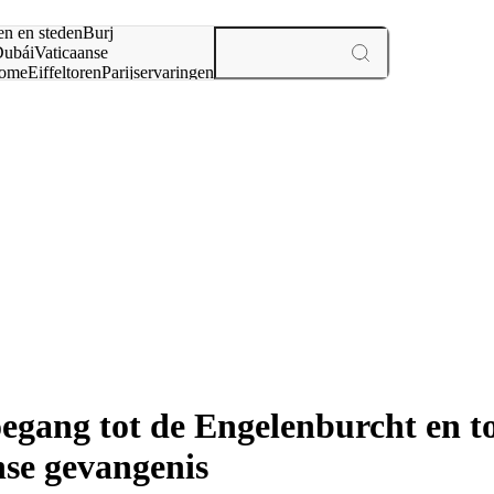
en en steden
Burj
ubái
Vaticaanse
ome
Eiffeltoren
Parijs
ervaringen
n
oegang tot de Engelenburcht en t
e gevangenis