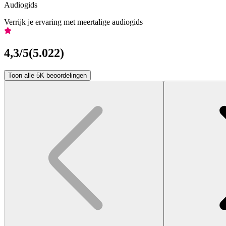
Audiogids
Verrijk je ervaring met meertalige audiogids
4,3
/5
(
5.022
)
Toon alle 5K beoordelingen