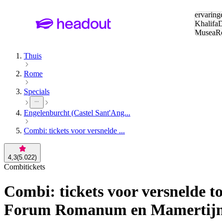
Zoeken:
ervaring
Khalifa
D
Musea
R
en stede
Thuis
Rome
Specials
Engelenburcht (Castel Sant'Ang...
Combi: tickets voor versnelde ...
4,3
(
5.022
)
Combitickets
Combi: tickets voor versnelde t
Forum Romanum en Mamertijns