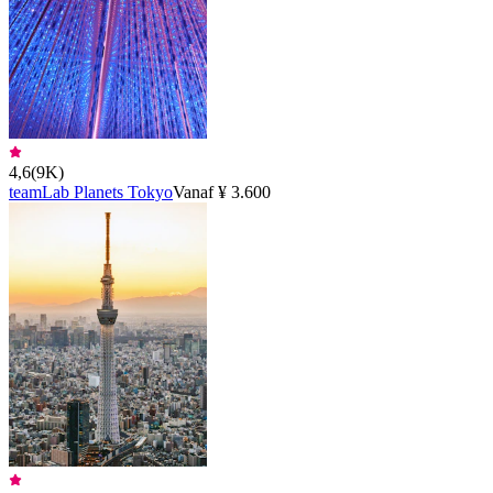
4,6
(
9K
)
teamLab Planets Tokyo
Vanaf ¥ 3.600