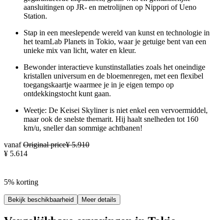
aansluitingen op JR- en metrolijnen op Nippori of Ueno
Station.
Stap in een meeslepende wereld van kunst en technologie in
het teamLab Planets in Tokio, waar je getuige bent van een
unieke mix van licht, water en kleur.
Bewonder interactieve kunstinstallaties zoals het oneindige
kristallen universum en de bloemenregen, met een flexibel
toegangskaartje waarmee je in je eigen tempo op
ontdekkingstocht kunt gaan.
Weetje: De Keisei Skyliner is niet enkel een vervoermiddel,
maar ook de snelste themarit. Hij haalt snelheden tot 160
km/u, sneller dan sommige achtbanen!
vanaf
Original price
¥ 5.910
¥ 5.614
5% korting
Bekijk beschikbaarheid
Meer details