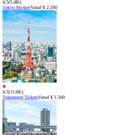
4,5
(
5,4K
)
Tokyo Skytree
Vanaf ¥ 2.200
4,5
(
11,6K
)
Tokiotoren Tickets
Vanaf ¥ 1.500