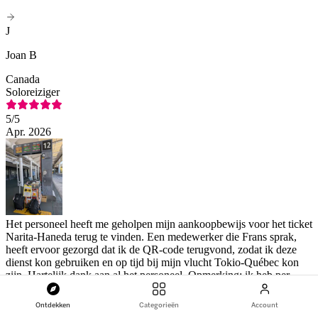
J
Joan B
Canada
Soloreiziger
5
/5
Apr. 2026
Het personeel heeft me geholpen mijn aankoopbewijs voor het ticket
Narita-Haneda terug te vinden. Een medewerker die Frans sprak,
heeft ervoor gezorgd dat ik de QR-code terugvond, zodat ik deze
dienst kon gebruiken en op tijd bij mijn vlucht Tokio-Québec kon
zijn. Hartelijk dank aan al het personeel. Opmerking: ik heb per
Bekijk originele review in het frans
ongeluk 1 ster gegeven. Ik heb te snel op 'bevestigen' geklikt. Ik
bedoelde 5 sterren.
Ontdekken
Categorieën
Account
Luchthaven Limousine Bus Transfer: Narita Luchthaven van/naar