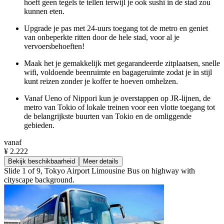
hoeft geen tegels te tellen terwijl je ook sushi in de stad zou
kunnen eten.
Upgrade je pas met 24-uurs toegang tot de metro en geniet
van onbeperkte ritten door de hele stad, voor al je
vervoersbehoeften!
Maak het je gemakkelijk met gegarandeerde zitplaatsen, snelle
wifi, voldoende beenruimte en bagageruimte zodat je in stijl
kunt reizen zonder je koffer te hoeven omhelzen.
Vanaf Ueno of Nippori kun je overstappen op JR-lijnen, de
metro van Tokio of lokale treinen voor een vlotte toegang tot
de belangrijkste buurten van Tokio en de omliggende
gebieden.
vanaf
¥ 2.222
Bekijk beschikbaarheid
Meer details
Slide 1 of 9, Tokyo Airport Limousine Bus on highway with
cityscape background.