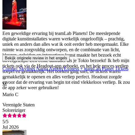
Een geweldige ervaring bij teamLab Planets! De meeslepende
digitale kunstinstallaties waren werkelijk ongelooflijk – prachtig,
uniek en anders dan alles wat ik ooit eerder heb meegemaakt. Elke
ruimte was zorgvuldig ontworpen, en de combinatie van licht,
kleuren, geluiden en interactieve kunst maakte het bezoek echt
Bekijk originele review in het engels
onvergetelijk. Een echte aanrader als je Tokio bezoekt! Ik heb mijn
tickets ook via de Headout-app geboekt, en het hele proces verliep
Combo: Skyliner Narita Airport Express + teamLab Planet Tickets
soepel en gemakkelijk. Het boeken ging snel, de tickets waren
gemakkelijk te openen en alles verliep perfect. Headout zorgde
ervoor dat de ervaring van begin tot eind vlekkeloos verliep. Ik zou
M
de app zeker weer gebruiken!
Mario C
Verenigde Staten
Soloreiziger
5
/5
Jul 2026