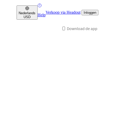
Verkoop via Headout
Inloggen
Nederlands
Help
USD
Download de app