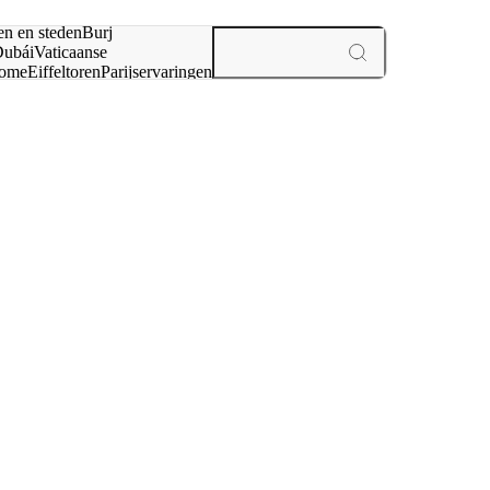
en en steden
Burj
ubái
Vaticaanse
ome
Eiffeltoren
Parijs
ervaringen
n