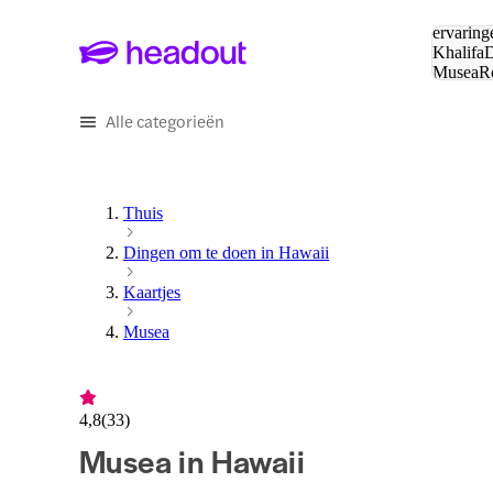
Zoeken:
ervaring
Khalifa
D
Musea
R
en stede
Alle categorieën
Thuis
Dingen om te doen in Hawaii
Kaartjes
Musea
4,8
(
33
)
Musea in Hawaii