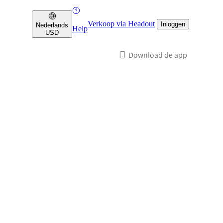
Verkoop via Headout
Inloggen
Nederlands
Help
USD
Download de app