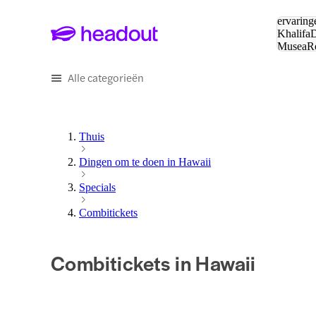
Zoeken:
ervaring
Khalifa
D
Musea
R
en stede
Alle categorieën
Thuis
Dingen om te doen in Hawaii
Specials
Combitickets
Combitickets in Hawaii