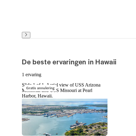
De beste ervaringen in Hawaii
1 ervaring
Slide 1 of 1, Aerial view of USS Arizona
Gratis annulering
Memorial and USS Missouri at Pearl
Harbor, Hawaii.