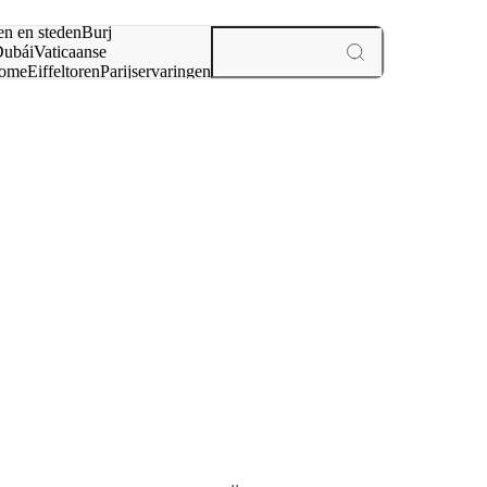
en en steden
Burj
ubái
Vaticaanse
ome
Eiffeltoren
Parijs
ervaringen
n