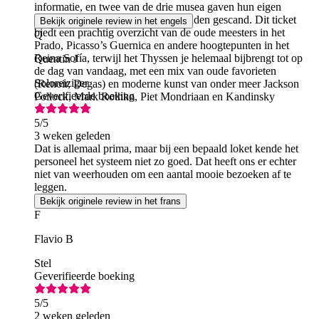
informatie, en twee van de drie musea gaven hun eigen
kaartjes af nadat ze die barcode hadden gescand. Dit ticket
Bekijk originele review in het engels
biedt een prachtig overzicht van de oude meesters in het
Q
Prado, Picasso’s Guernica en andere hoogtepunten in het
Reina Sofía, terwijl het Thyssen je helemaal bijbrengt tot op
Quentin J
de dag van vandaag, met een mix van oude favorieten
Soloreiziger
(Renoir, Degas) en moderne kunst van onder meer Jackson
Geverifieerde boeking
Pollock, Mark Rothko, Piet Mondriaan en Kandinsky
5
/5
3 weken geleden
Dat is allemaal prima, maar bij een bepaald loket kende het
personeel het systeem niet zo goed. Dat heeft ons er echter
niet van weerhouden om een aantal mooie bezoeken af te
leggen.
Bekijk originele review in het frans
F
Flavio B
Stel
Geverifieerde boeking
5
/5
2 weken geleden