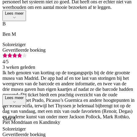
personeel het systeem niet zo goed. Dat heeft ons er echter niet van
weerhouden om een aantal mooie bezoeken af te leggen.
Lees meer
B
Ben M
Soloreiziger
Geverifieerde boeking
4
/5
3 weken geleden
Ik heb genoten van korting op de toegangsprijs bij de drie grootste
musea van Madrid. De app had af en toe last van storingen bij het
weergeven van de barcode en andere informatie, en twee van de
drie musea gaven hun eigen kaartjes af nadat ze die barcode hadden
gescand. Dit ticket biedt een prachtig overzicht van de oude
Lees meer
meesters in het Prado, Picasso’s Guernica en andere hoogtepunten in
het Reina Sofía, terwijl het Thyssen je helemaal bijbrengt tot op de
V
dag van vandaag, met een mix van oude favorieten (Renoir, Degas)
en moderne kunst van onder meer Jackson Pollock, Mark Rothko,
Vafa A
Piet Mondriaan en Kandinsky
Soloreiziger
Geverifieerde boeking