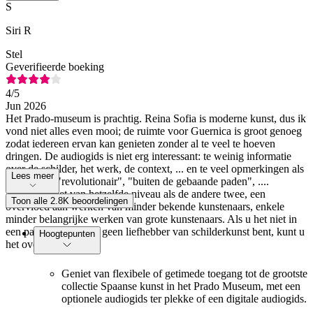
S
Siri R
Stel
Geverifieerde boeking
4
/5
Jun 2026
Het Prado-museum is prachtig. Reina Sofia is moderne kunst, dus ik
vond niet alles even mooi; de ruimte voor Guernica is groot genoeg
zodat iedereen ervan kan genieten zonder al te veel te hoeven
dringen. De audiogids is niet erg interessant: te weinig informatie
over de schilder, het werk, de context, ... en te veel opmerkingen als
Lees meer
"prachtig", "revolutionair", "buiten de gebaande paden", ....
Thyssen: Niet van hetzelfde niveau als de andere twee, een
Toon alle 2.8K beoordelingen
overvloed aan werken van minder bekende kunstenaars, enkele
minder belangrijke werken van grote kunstenaars. Als u het niet in
een pakket heeft en u geen liefhebber van schilderkunst bent, kunt u
Hoogtepunten
het overslaan.
Geniet van flexibele of getimede toegang tot de grootste
collectie Spaanse kunst in het Prado Museum, met een
optionele audiogids ter plekke of een digitale audiogids.