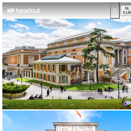
NL
EUR