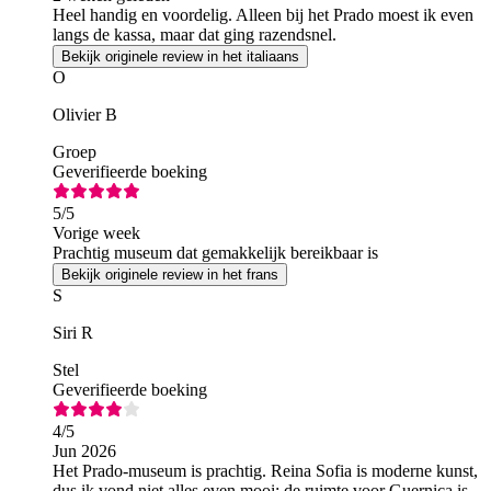
Heel handig en voordelig. Alleen bij het Prado moest ik even
langs de kassa, maar dat ging razendsnel.
Bekijk originele review in het italiaans
O
Olivier B
Groep
Geverifieerde boeking
5
/5
Vorige week
Prachtig museum dat gemakkelijk bereikbaar is
Bekijk originele review in het frans
S
Siri R
Stel
Geverifieerde boeking
4
/5
Jun 2026
Het Prado-museum is prachtig. Reina Sofia is moderne kunst,
dus ik vond niet alles even mooi; de ruimte voor Guernica is