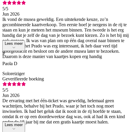
5
/5
Jun 2026
Ik vond de musea geweldig. Een uitstekende keuze, zo’n
gecombineerde kaartverkoop. Ten eerste hoef je nergens in de rij te
staan en kun je meteen het museum binnen. Ten tweede is het erg
handig dat je zelf de dag van je bezoek kunt kiezen. Zo is het bij mij
ook gegaan. Ik was van plan om op één dag overal naar binnen te
Lees meer
gaan. Maar het Prado was erg interessant, ik heb daar veel tijd
doorgebracht en besloot om de andere musea later te bezoeken.
P
Daarom is deze manier van kaartjes kopen erg handig
Paola D
Soloreiziger
Geverifieerde boeking
5
/5
Jun 2026
De ervaring met het één-ticket was geweldig, helemaal geen
wachtrijen, behalve bij het Prado, waar je het toch nog moet
inwisselen. Ik had het geluk dat ik nooit in de rij hoefde te staan,
omdat ik er op een doordeweekse dag was, ook al had ik een kind
onder de 18 jaar bij me dat een gratis kaartje moest halen.
Lees meer