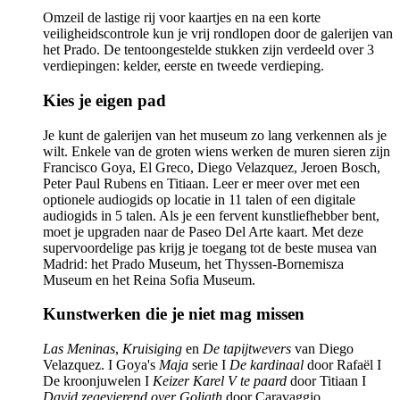
Omzeil de lastige rij voor kaartjes en na een korte
veiligheidscontrole kun je vrij rondlopen door de galerijen van
het Prado. De tentoongestelde stukken zijn verdeeld over 3
verdiepingen: kelder, eerste en tweede verdieping.
Kies je eigen pad
Je kunt de galerijen van het museum zo lang verkennen als je
wilt. Enkele van de groten wiens werken de muren sieren zijn
Francisco Goya, El Greco, Diego Velazquez, Jeroen Bosch,
Peter Paul Rubens en Titiaan. Leer er meer over met een
optionele audiogids op locatie in 11 talen of een digitale
audiogids in 5 talen. Als je een fervent kunstliefhebber bent,
moet je upgraden naar de Paseo Del Arte kaart. Met deze
supervoordelige pas krijg je toegang tot de beste musea van
Madrid: het Prado Museum, het Thyssen-Bornemisza
Museum en het Reina Sofia Museum.
Kunstwerken die je niet mag missen
Las Meninas
,
Kruisiging
en
De tapijtwevers
van Diego
Velazquez. I Goya's
Maja
serie I
De kardinaal
door Rafaël I
De kroonjuwelen I
Keizer Karel V te paard
door Titiaan I
David zegevierend over Goliath
door Caravaggio