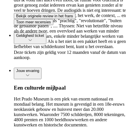
groot genoeg zodat iedereen ervan kan genieten zonder al te
veel te hoeven dringen. De audiogids is niet erg interessant: te
weinig informatie over de schilder, het werk, de context, ... en
Bekijk originele review in het frans
te veel opmerkingen als "prachtig", "revolutionair", "buiten
Toon meer recensies
de gebaande paden", .... Thyssen: Niet van hetzelfde niveau
als de andere twee, een overvloed aan werken van minder
Geldigheid ticket
bekende kunstenaars, enkele minder belangrijke werken van
grote kunstenaars. Als u het niet in een pakket heeft en u geen
liefhebber van schilderkunst bent, kunt u het overslaan.
Deze tickets zijn geldig voor 12 maanden vanaf de datum van
aankoop.
Jouw ervaring
Een culturele mijlpaal
Het Prado Museum is een plek van enorm nationaal en
mondiaal belang. Het museum is gevestigd in een 18e-eeuws
neoklassiek gebouw en huisvest meer dan 20.000
kunstwerken. Waaronder 7500 schilderijen, 8000 tekeningen,
4800 prenten en 1000 beeldhouwwerken en andere
kunstwerken en historische documenten.