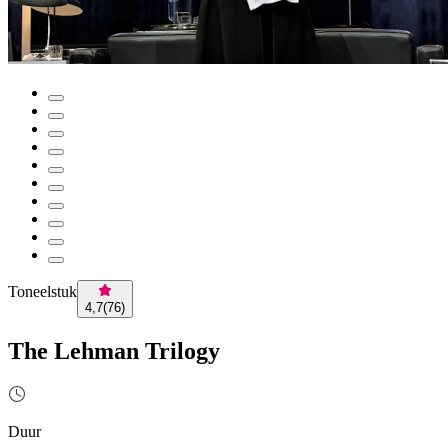
Toneelstuk
4,7
(
76
)
The Lehman Trilogy
Duur