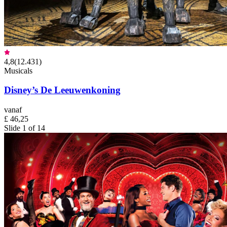
4,8
(
12.431
)
Musicals
Disney’s De Leeuwenkoning
vanaf
£ 46,25
Slide 1 of 14