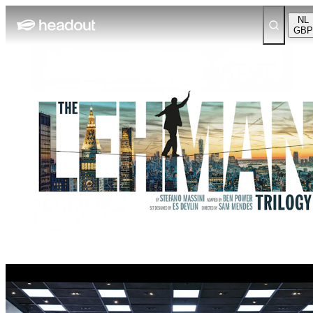
NL
GBP