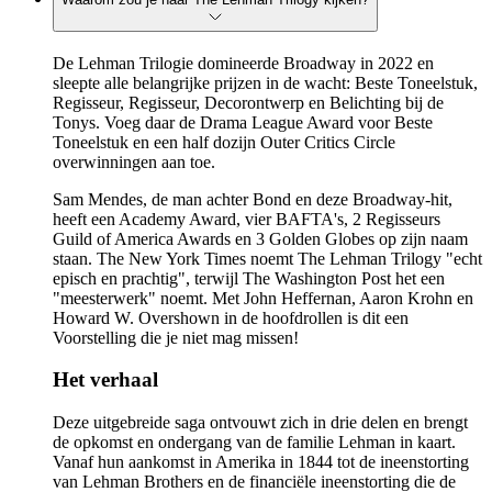
De Lehman Trilogie domineerde Broadway in 2022 en
sleepte alle belangrijke prijzen in de wacht: Beste Toneelstuk,
Regisseur, Regisseur, Decorontwerp en Belichting bij de
Tonys. Voeg daar de Drama League Award voor Beste
Toneelstuk en een half dozijn Outer Critics Circle
overwinningen aan toe.
Sam Mendes, de man achter Bond en deze Broadway-hit,
heeft een Academy Award, vier BAFTA's, 2 Regisseurs
Guild of America Awards en 3 Golden Globes op zijn naam
staan. The New York Times noemt The Lehman Trilogy "echt
episch en prachtig", terwijl The Washington Post het een
"meesterwerk" noemt. Met John Heffernan, Aaron Krohn en
Howard W. Overshown in de hoofdrollen is dit een
Voorstelling die je niet mag missen!
Het verhaal
Deze uitgebreide saga ontvouwt zich in drie delen en brengt
de opkomst en ondergang van de familie Lehman in kaart.
Vanaf hun aankomst in Amerika in 1844 tot de ineenstorting
van Lehman Brothers en de financiële ineenstorting die de