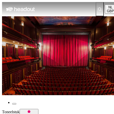
NL
GBP
Toneelstuk