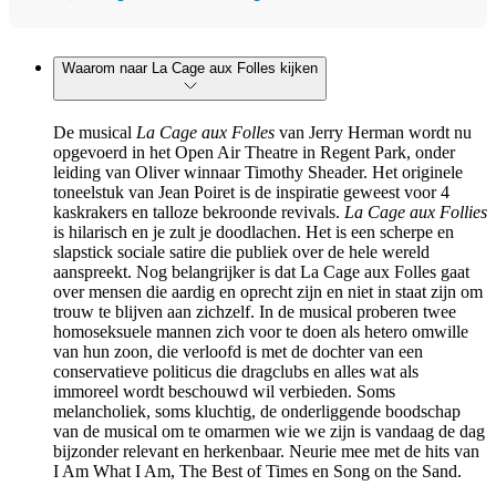
Waarom naar La Cage aux Folles kijken
De musical
La Cage aux Folles
van Jerry Herman wordt nu
opgevoerd in het Open Air Theatre in Regent Park, onder
leiding van Oliver winnaar Timothy Sheader. Het originele
toneelstuk van Jean Poiret is de inspiratie geweest voor 4
kaskrakers en talloze bekroonde revivals.
La Cage aux Follies
is hilarisch en je zult je doodlachen. Het is een scherpe en
slapstick sociale satire die publiek over de hele wereld
aanspreekt. Nog belangrijker is dat La Cage aux Folles gaat
over mensen die aardig en oprecht zijn en niet in staat zijn om
trouw te blijven aan zichzelf. In de musical proberen twee
homoseksuele mannen zich voor te doen als hetero omwille
van hun zoon, die verloofd is met de dochter van een
conservatieve politicus die dragclubs en alles wat als
immoreel wordt beschouwd wil verbieden. Soms
melancholiek, soms kluchtig, de onderliggende boodschap
van de musical om te omarmen wie we zijn is vandaag de dag
bijzonder relevant en herkenbaar. Neurie mee met de hits van
I Am What I Am, The Best of Times en Song on the Sand.