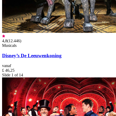
4,8
(
12.446
)
Musicals
Disney’s De Leeuwenkoning
vanaf
£ 46,25
Slide 1 of 14