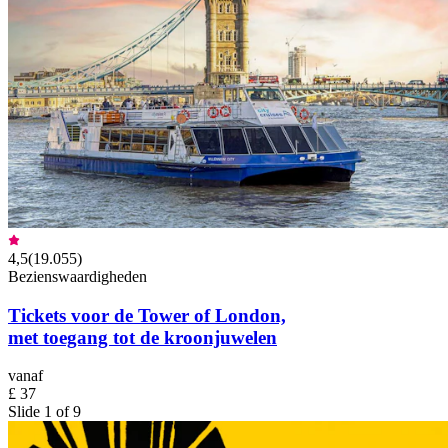
4,5
(
19.055
)
Bezienswaardigheden
Tickets voor de Tower of London,
met toegang tot de kroonjuwelen
vanaf
£ 37
Slide 1 of 9