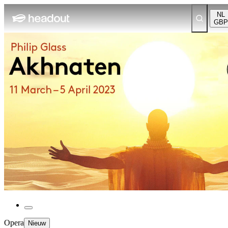
NL
GBP
Opera
Nieuw