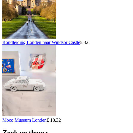
Rondleiding Londen naar Windsor Castle
£ 32
Moco Museum Londen
£ 18,32
Zoek op thema