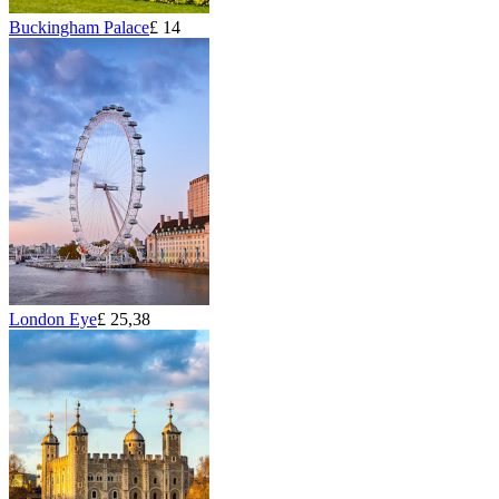
Buckingham Palace
£ 14
London Eye
£ 25,38