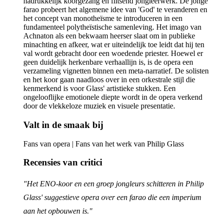
nadrukkelijk koorgezang en flitsend jongleerwerk. De jonge
farao probeert het algemene idee van 'God' te veranderen en
het concept van monotheïsme te introduceren in een
fundamenteel polytheïstische samenleving. Het imago van
Achnaton als een bekwaam heerser slaat om in publieke
minachting en afkeer, wat er uiteindelijk toe leidt dat hij ten
val wordt gebracht door een woedende priester. Hoewel er
geen duidelijk herkenbare verhaallijn is, is de opera een
verzameling vignetten binnen een meta-narratief. De solisten
en het koor gaan naadloos over in een orkestrale stijl die
kenmerkend is voor Glass' artistieke stukken. Een
ongelooflijke emotionele diepte wordt in de opera verkend
door de vlekkeloze muziek en visuele presentatie.
Valt in de smaak bij
Fans van opera | Fans van het werk van Philip Glass
Recensies van critici
"Het ENO-koor en een groep jongleurs schitteren in Philip
Glass' suggestieve opera over een farao die een imperium
aan het opbouwen is."