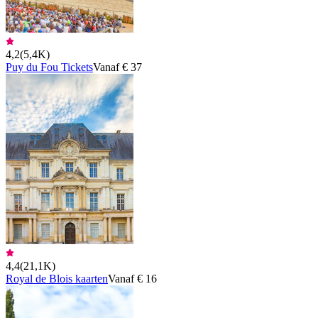
4,2
(
5,4K
)
Puy du Fou Tickets
Vanaf € 37
4,4
(
21,1K
)
Royal de Blois kaarten
Vanaf € 16