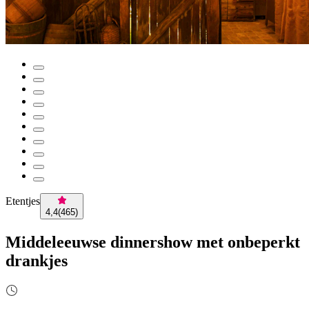
Etentjes
4,4
(
465
)
Middeleeuwse dinnershow met onbeperkt
drankjes