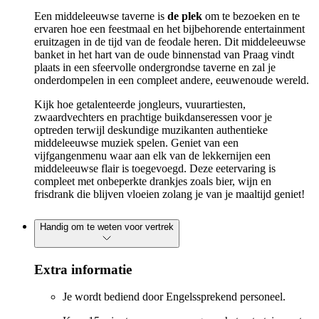
Een middeleeuwse taverne is
de plek
om te bezoeken en te
ervaren hoe een feestmaal en het bijbehorende entertainment
eruitzagen in de tijd van de feodale heren. Dit middeleeuwse
banket in het hart van de oude binnenstad van Praag vindt
plaats in een sfeervolle ondergrondse taverne en zal je
onderdompelen in een compleet andere, eeuwenoude wereld.
Kijk hoe getalenteerde jongleurs, vuurartiesten,
zwaardvechters en prachtige buikdanseressen voor je
optreden terwijl deskundige muzikanten authentieke
middeleeuwse muziek spelen. Geniet van een
vijfgangenmenu waar aan elk van de lekkernijen een
middeleeuwse flair is toegevoegd. Deze eetervaring is
compleet met onbeperkte drankjes zoals bier, wijn en
frisdrank die blijven vloeien zolang je van je maaltijd geniet!
Handig om te weten voor vertrek
Extra informatie
Je wordt bediend door Engelssprekend personeel.