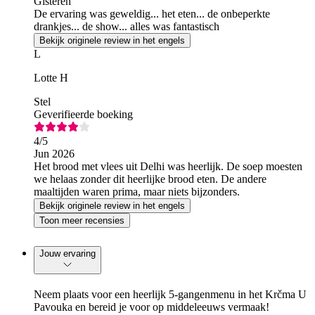
Gisteren
De ervaring was geweldig... het eten... de onbeperkte
drankjes... de show... alles was fantastisch
Bekijk originele review in het engels
L
Lotte H
Stel
Geverifieerde boeking
4
/5
Jun 2026
Het brood met vlees uit Delhi was heerlijk. De soep moesten
we helaas zonder dit heerlijke brood eten. De andere
maaltijden waren prima, maar niets bijzonders.
Bekijk originele review in het engels
Toon meer recensies
Jouw ervaring
Neem plaats voor een heerlijk 5-gangenmenu in het Krčma U
Pavouka en bereid je voor op middeleeuws vermaak!