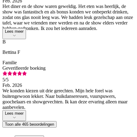
Feb. 2026
Het diner en de show waren geweldig. Het eten was heerlijk, de
show was fantastisch en als bonus konden we onbeperkt drinken,
zodat ons glas nooit leeg was. We hadden leuk gezelschap aan onze
tafel, waar we vrienden mee werden en na de show elders verder
hebben gedronken. Ik zou het iedereen aanraden.
Lees meer
B
Bettina F
Familie
Geverifieerde boeking
5
/5
Feb. 2026
We konden kiezen uit drie gerechten. Mijn hele forel was
buitengewoon lekker. Naar buikdanseressen, vuurspuwers,
goochelaars en showgevechten. Ik kan deze ervaring alleen maar
aanbevelen.
Lees meer
Toon alle 465 beoordelingen