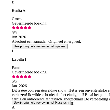
B
Benita A
Groep
Geverifieerde boeking
5
/5
Jun 2026
Absoluut een aanrader. Origineel en erg leuk
Bekijk originele review in het spaans
I
Izabella I
Familie
Geverifieerde boeking
5
/5
Jan. 2026
Dit is gewoon een geweldige show! Het is een onvergetelijke er
verbazen! Ik wilde echt niet dat het eindigde!!! En al het publ
aardig en ontroerend, fantastisch, spectaculair! De verbeelding 
Bekijk originele review in het Russisch
cadeau! Ik zal hier zeker vaker komen!!!
A