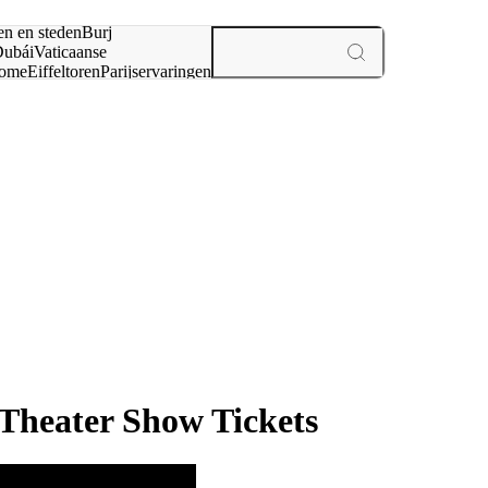
en en steden
Burj
ubái
Vaticaanse
ome
Eiffeltoren
Parijs
ervaringen
n
 Theater Show Tickets