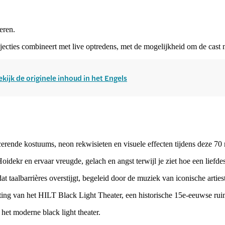
eren.
ojecties combineert met live optredens, met de mogelijkheid om de cast
ekijk de originele inhoud in het Engels
erende kostuums, neon rekwisieten en visuele effecten tijdens deze 70
oidekr en ervaar vreugde, gelach en angst terwijl je ziet hoe een liefd
t taalbarrières overstijgt, begeleid door de muziek van iconische artie
tting van het HILT Black Light Theater, een historische 15e-eeuwse rui
 het moderne black light theater.