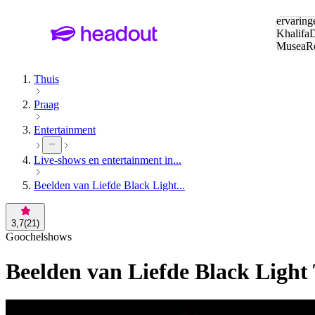
Zoeken:
ervaring
Khalifa
D
Musea
R
en stede
Thuis
Praag
Entertainment
Live-shows en entertainment in...
Beelden van Liefde Black Light...
3,7
(
21
)
Goochelshows
Beelden van Liefde Black Light