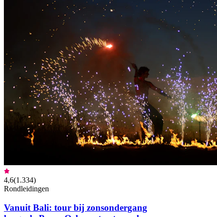
4,6
(
1.334
)
Rondleidingen
Vanuit Bali: tour bij zonsondergang