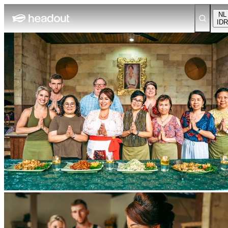
NL
IDR