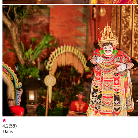
4,2
(
58
)
Dans