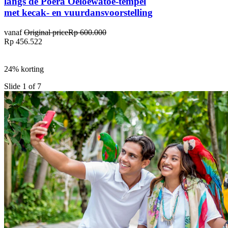
langs de Poera Oeloewatoe-tempel
met kecak- en vuurdansvoorstelling
vanaf
Original price
Rp 600.000
Rp 456.522
24% korting
Slide 1 of 7