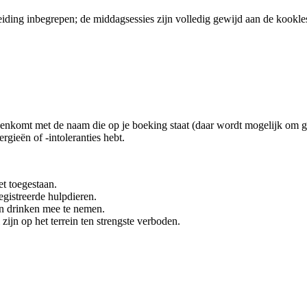
eiding inbegrepen; de middagsessies zijn volledig gewijd aan de kookle
eenkomt met de naam die op je boeking staat (daar wordt mogelijk om g
rgieën of -intoleranties hebt.
et toegestaan.
egistreerde hulpdieren.
 en drinken mee te nemen.
ijn op het terrein ten strengste verboden.