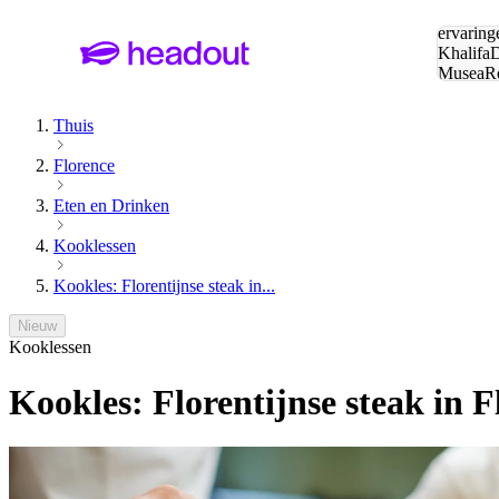
Zoeken:
ervaring
Khalifa
D
Musea
R
en stede
Thuis
Florence
Eten en Drinken
Kooklessen
Kookles: Florentijnse steak in...
Nieuw
Kooklessen
Kookles: Florentijnse steak in 