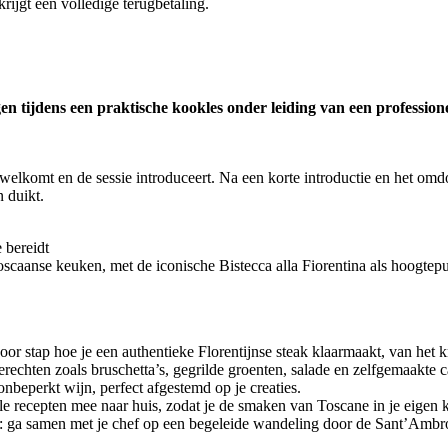
krijgt een volledige terugbetaling.
en tijdens een praktische kookles onder leiding van een profession
elkomt en de sessie introduceert. Na een korte introductie en het omdo
 duikt.
 bereidt
oscaanse keuken, met de iconische Bistecca alla Fiorentina als hoogtepu
r stap hoe je een authentieke Florentijnse steak klaarmaakt, van het kru
rechten zoals bruschetta’s, gegrilde groenten, salade en zelfgemaakte 
onbeperkt wijn, perfect afgestemd op je creaties.
lle recepten mee naar huis, zodat je de smaken van Toscane in je eige
: ga samen met je chef op een begeleide wandeling door de Sant’Ambrog