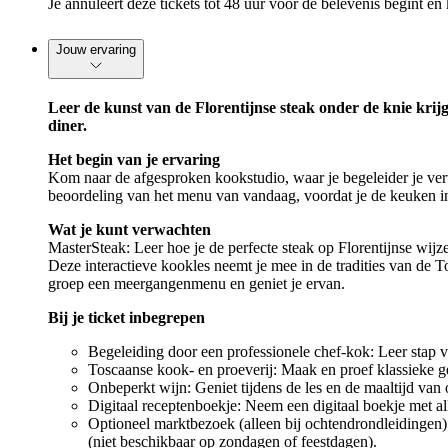
Je annuleert deze tickets tot 48 uur voor de belevenis begint en 
Jouw ervaring
Leer de kunst van de Florentijnse steak onder de knie krijg
diner.
Het begin van je ervaring
Kom naar de afgesproken kookstudio, waar je begeleider je verw
beoordeling van het menu van vandaag, voordat je de keuken in
Wat je kunt verwachten
MasterSteak: Leer hoe je de perfecte steak op Florentijnse wijze
Deze interactieve kookles neemt je mee in de tradities van de T
groep een meergangenmenu en geniet je ervan.
Bij je ticket inbegrepen
Begeleiding door een professionele chef-kok: Leer stap voo
Toscaanse kook- en proeverij: Maak en proef klassieke ge
Onbeperkt wijn: Geniet tijdens de les en de maaltijd van 
Digitaal receptenboekje: Neem een digitaal boekje met a
Optioneel marktbezoek (alleen bij ochtendrondleidingen)
(niet beschikbaar op zondagen of feestdagen).