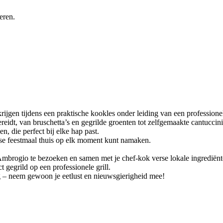
eren.
krijgen tijdens een praktische kookles onder leiding van een professione
reidt, van bruschetta’s en gegrilde groenten tot zelfgemaakte cantuccin
, die perfect bij elke hap past.
nse feestmaal thuis op elk moment kunt namaken.
mbrogio te bezoeken en samen met je chef-kok verse lokale ingrediënte
t gegrild op een professionele grill.
g – neem gewoon je eetlust en nieuwsgierigheid mee!