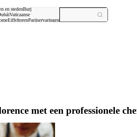
en en steden
Burj
ubái
Vaticaanse
ome
Eiffeltoren
Parijs
ervaringen
n
Florence met een professionele ch