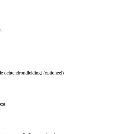
t
e ochtendrondleiding) (optioneel)
est