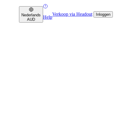
Verkoop via Headout
Inloggen
Nederlands
Help
AUD