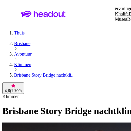
Zoeken:
ervaring
Khalifa
D
Musea
R
en stede
Thuis
Brisbane
Avontuur
Klimmen
Brisbane Story Bridge nachtkli...
4,6
(
1.709
)
Klimmen
Brisbane Story Bridge nachtkl