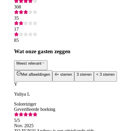
308
35
17
85
Wat onze gasten zeggen
Meest relevant
Met afbeeldingen
4+ sterren
3 sterren
< 3 sterren
Y
Yuliya L
Soloreiziger
Geverifieerde boeking
5
/5
Nov. 2025
ZO FUN!!! Andrew is een uitstekende gids.