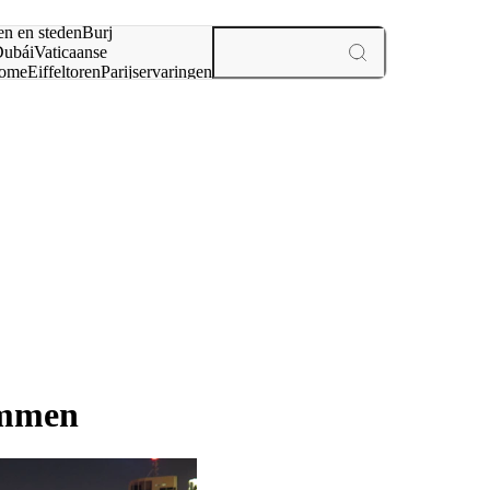
en en steden
Burj
ubái
Vaticaanse
ome
Eiffeltoren
Parijs
ervaringen
n
immen