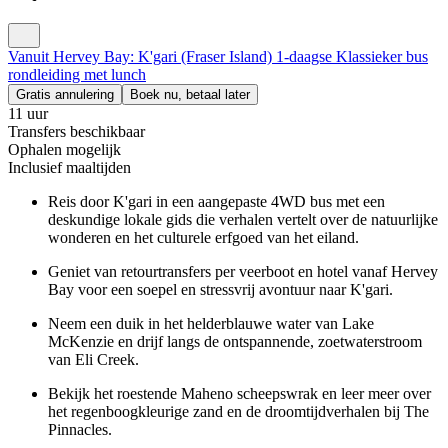
Vanuit Hervey Bay: K'gari (Fraser Island) 1-daagse Klassieker bus
rondleiding met lunch
Gratis annulering
Boek nu, betaal later
11 uur
Transfers beschikbaar
Ophalen mogelijk
Inclusief maaltijden
Reis door K'gari in een aangepaste 4WD bus met een
deskundige lokale gids die verhalen vertelt over de natuurlijke
wonderen en het culturele erfgoed van het eiland.
Geniet van retourtransfers per veerboot en hotel vanaf Hervey
Bay voor een soepel en stressvrij avontuur naar K'gari.
Neem een duik in het helderblauwe water van Lake
McKenzie en drijf langs de ontspannende, zoetwaterstroom
van Eli Creek.
Bekijk het roestende Maheno scheepswrak en leer meer over
het regenboogkleurige zand en de droomtijdverhalen bij The
Pinnacles.