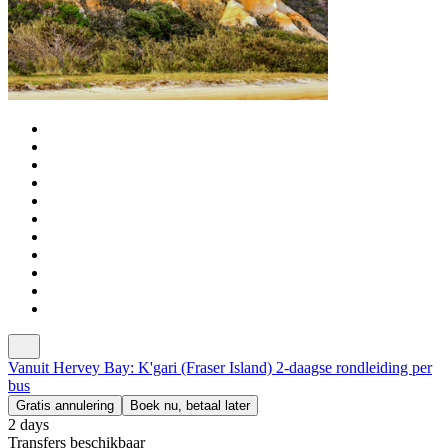
Vanuit Hervey Bay: K'gari (Fraser Island) 2-daagse rondleiding per
bus
Gratis annulering
Boek nu, betaal later
2 days
Transfers beschikbaar