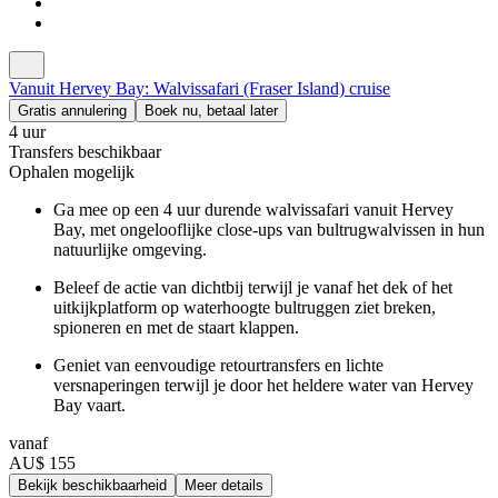
Vanuit Hervey Bay: Walvissafari (Fraser Island) cruise
Gratis annulering
Boek nu, betaal later
4 uur
Transfers beschikbaar
Ophalen mogelijk
Ga mee op een 4 uur durende walvissafari vanuit Hervey
Bay, met ongelooflijke close-ups van bultrugwalvissen in hun
natuurlijke omgeving.
Beleef de actie van dichtbij terwijl je vanaf het dek of het
uitkijkplatform op waterhoogte bultruggen ziet breken,
spioneren en met de staart klappen.
Geniet van eenvoudige retourtransfers en lichte
versnaperingen terwijl je door het heldere water van Hervey
Bay vaart.
vanaf
AU$ 155
Bekijk beschikbaarheid
Meer details