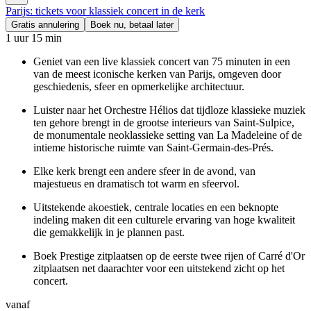
Parijs: tickets voor klassiek concert in de kerk
Gratis annulering
Boek nu, betaal later
1 uur 15 min
Geniet van een live klassiek concert van 75 minuten in een
van de meest iconische kerken van Parijs, omgeven door
geschiedenis, sfeer en opmerkelijke architectuur.
Luister naar het Orchestre Hélios dat tijdloze klassieke muziek
ten gehore brengt in de grootse interieurs van Saint-Sulpice,
de monumentale neoklassieke setting van La Madeleine of de
intieme historische ruimte van Saint-Germain-des-Prés.
Elke kerk brengt een andere sfeer in de avond, van
majestueus en dramatisch tot warm en sfeervol.
Uitstekende akoestiek, centrale locaties en een beknopte
indeling maken dit een culturele ervaring van hoge kwaliteit
die gemakkelijk in je plannen past.
Boek Prestige zitplaatsen op de eerste twee rijen of Carré d'Or
zitplaatsen net daarachter voor een uitstekend zicht op het
concert.
vanaf