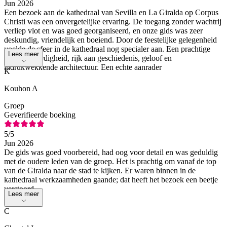
Jun 2026
Een bezoek aan de kathedraal van Sevilla en La Giralda op Corpus
Christi was een onvergetelijke ervaring. De toegang zonder wachtrij
verliep vlot en was goed georganiseerd, en onze gids was zeer
deskundig, vriendelijk en boeiend. Door de feestelijke gelegenheid
voelde de sfeer in de kathedraal nog specialer aan. Een prachtige
Lees meer
bezienswaardigheid, rijk aan geschiedenis, geloof en
indrukwekkende architectuur. Een echte aanrader
K
Kouhon A
Groep
Geverifieerde boeking
5
/5
Jun 2026
De gids was goed voorbereid, had oog voor detail en was geduldig
met de oudere leden van de groep. Het is prachtig om vanaf de top
van de Giralda naar de stad te kijken. Er waren binnen in de
kathedraal werkzaamheden gaande; dat heeft het bezoek een beetje
verstoord.
Lees meer
C