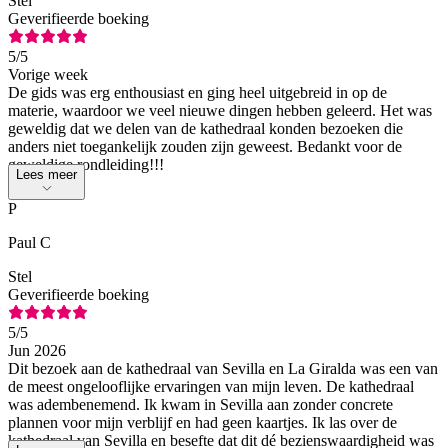
Stel
Geverifieerde boeking
5
/5
Vorige week
De gids was erg enthousiast en ging heel uitgebreid in op de
materie, waardoor we veel nieuwe dingen hebben geleerd. Het was
geweldig dat we delen van de kathedraal konden bezoeken die
anders niet toegankelijk zouden zijn geweest. Bedankt voor de
geweldige rondleiding!!!
Lees meer
P
Paul C
Stel
Geverifieerde boeking
5
/5
Jun 2026
Dit bezoek aan de kathedraal van Sevilla en La Giralda was een van
de meest ongelooflijke ervaringen van mijn leven. De kathedraal
was adembenemend. Ik kwam in Sevilla aan zonder concrete
plannen voor mijn verblijf en had geen kaartjes. Ik las over de
kathedraal van Sevilla en besefte dat dit dé bezienswaardigheid was