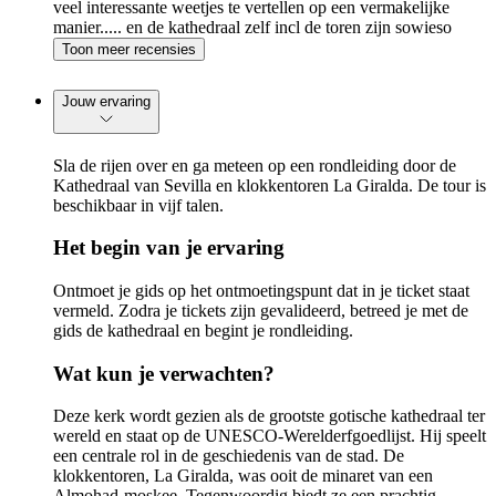
veel interessante weetjes te vertellen op een vermakelijke
manier..... en de kathedraal zelf incl de toren zijn sowieso
prachtig!
Toon meer recensies
Jouw ervaring
Sla de rijen over en ga meteen op een rondleiding door de
Kathedraal van Sevilla en klokkentoren La Giralda. De tour is
beschikbaar in vijf talen.
Het begin van je ervaring
Ontmoet je gids op het ontmoetingspunt dat in je ticket staat
vermeld. Zodra je tickets zijn gevalideerd, betreed je met de
gids de kathedraal en begint je rondleiding.
Wat kun je verwachten?
Deze kerk wordt gezien als de grootste gotische kathedraal ter
wereld en staat op de UNESCO-Werelderfgoedlijst. Hij speelt
een centrale rol in de geschiedenis van de stad. De
klokkentoren, La Giralda, was ooit de minaret van een
Almohad-moskee. Tegenwoordig biedt ze een prachtig