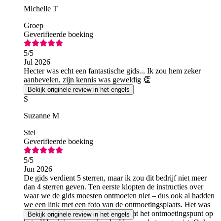
Michelle T
Groep
Geverifieerde boeking
5
/5
Jul 2026
Hecter was echt een fantastische gids... Ik zou hem zeker
aanbevelen, zijn kennis was geweldig 👏
Bekijk originele review in het engels
S
Suzanne M
Stel
Geverifieerde boeking
5
/5
Jun 2026
De gids verdient 5 sterren, maar ik zou dit bedrijf niet meer
dan 4 sterren geven. Ten eerste klopten de instructies over
waar we de gids moesten ontmoeten niet – dus ook al hadden
we een link met een foto van de ontmoetingsplaats. Het was
verkeerd – we hadden veel geluk dat het ontmoetingspunt op
Bekijk originele review in het engels