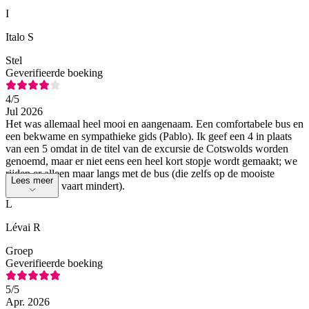
I
Italo S
Stel
Geverifieerde boeking
4
/5
Jul 2026
Het was allemaal heel mooi en aangenaam. Een comfortabele bus en
een bekwame en sympathieke gids (Pablo). Ik geef een 4 in plaats
van een 5 omdat in de titel van de excursie de Cotswolds worden
genoemd, maar er niet eens een heel kort stopje wordt gemaakt; we
rijden er alleen maar langs met de bus (die zelfs op de mooiste
Lees meer
plekken niet vaart mindert).
L
Lévai R
Groep
Geverifieerde boeking
5
/5
Apr. 2026