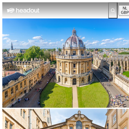
NL
GBP