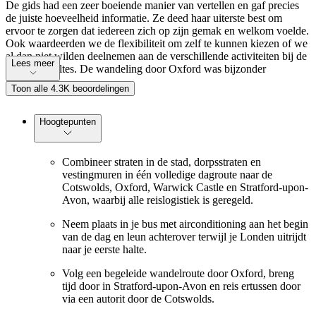
De gids had een zeer boeiende manier van vertellen en gaf precies
de juiste hoeveelheid informatie. Ze deed haar uiterste best om
ervoor te zorgen dat iedereen zich op zijn gemak en welkom voelde.
Ook waardeerden we de flexibiliteit om zelf te kunnen kiezen of we
al dan niet wilden deelnemen aan de verschillende activiteiten bij de
Lees meer
geplande haltes. De wandeling door Oxford was bijzonder
leerzaam.
Toon alle 4.3K beoordelingen
Hoogtepunten
Combineer straten in de stad, dorpsstraten en
vestingmuren in één volledige dagroute naar de
Cotswolds, Oxford, Warwick Castle en Stratford-upon-
Avon, waarbij alle reislogistiek is geregeld.
Neem plaats in je bus met airconditioning aan het begin
van de dag en leun achterover terwijl je Londen uitrijdt
naar je eerste halte.
Volg een begeleide wandelroute door Oxford, breng
tijd door in Stratford-upon-Avon en reis ertussen door
via een autorit door de Cotswolds.