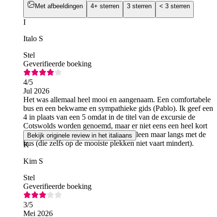
Met afbeeldingen
4+ sterren
3 sterren
< 3 sterren
I
Italo S
Stel
Geverifieerde boeking
4
/5
Jul 2026
Het was allemaal heel mooi en aangenaam. Een comfortabele
bus en een bekwame en sympathieke gids (Pablo). Ik geef een
4 in plaats van een 5 omdat in de titel van de excursie de
Cotswolds worden genoemd, maar er niet eens een heel kort
stopje wordt gemaakt; we rijden er alleen maar langs met de
Bekijk originele review in het italiaans
bus (die zelfs op de mooiste plekken niet vaart mindert).
K
Kim S
Stel
Geverifieerde boeking
3
/5
Mei 2026