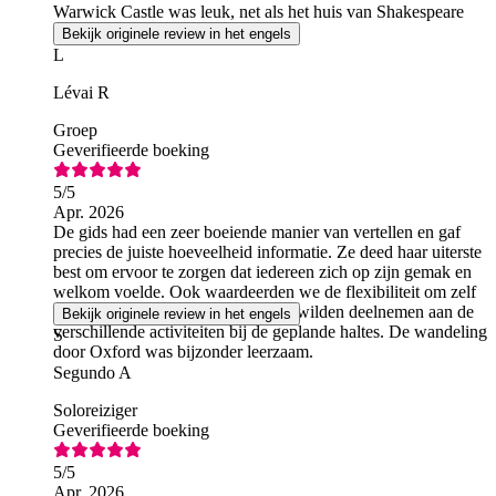
Warwick Castle was leuk, net als het huis van Shakespeare
Bekijk originele review in het engels
L
Lévai R
Groep
Geverifieerde boeking
5
/5
Apr. 2026
De gids had een zeer boeiende manier van vertellen en gaf
precies de juiste hoeveelheid informatie. Ze deed haar uiterste
best om ervoor te zorgen dat iedereen zich op zijn gemak en
welkom voelde. Ook waardeerden we de flexibiliteit om zelf
te kunnen kiezen of we al dan niet wilden deelnemen aan de
Bekijk originele review in het engels
verschillende activiteiten bij de geplande haltes. De wandeling
S
door Oxford was bijzonder leerzaam.
Segundo A
Soloreiziger
Geverifieerde boeking
5
/5
Apr. 2026