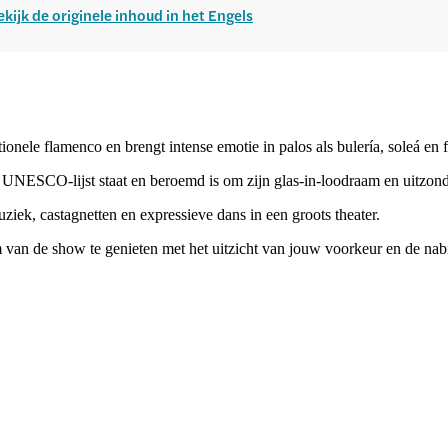
ekijk de originele inhoud in het Engels
nele flamenco en brengt intense emotie in palos als bulería, soleá en f
 UNESCO-lijst staat en beroemd is om zijn glas-in-loodraam en uitzonde
ziek, castagnetten en expressieve dans in een groots theater.
m van de show te genieten met het uitzicht van jouw voorkeur en de nab