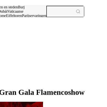
en en steden
Burj
ubái
Vaticaanse
ome
Eiffeltoren
Parijs
ervaringen
n
- Gran Gala Flamencoshow