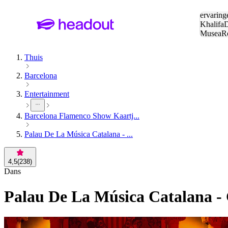
Zoeken:
ervaring
Khalifa
D
Musea
R
en stede
Thuis
Barcelona
Entertainment
Barcelona Flamenco Show Kaartj...
Palau De La Música Catalana - ...
4,5
(
238
)
Dans
Palau De La Música Catalana 