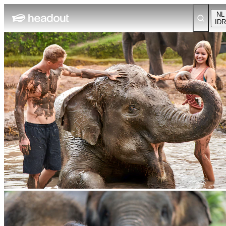
NL
IDR