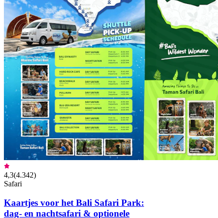
4,3
(
4.342
)
Safari
Kaartjes voor het Bali Safari Park:
dag- en nachtsafari & optionele