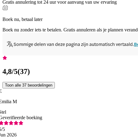
Gratis annulering tot 24 uur voor aanvang van uw ervaring
Boek nu, betaal later
Boek nu zonder iets te betalen. Gratis annuleren als je plannen verand
Sommige delen van deze pagina zijn automatisch vertaald.
B
4,8
/5
(
37
)
Toon alle 37 beoordelingen
E
Emilia M
Stel
Geverifieerde boeking
5
/5
Jun 2026