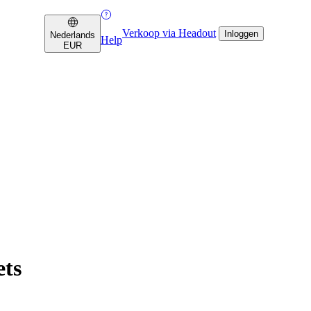
Verkoop via Headout
Inloggen
Nederlands
Help
EUR
ets