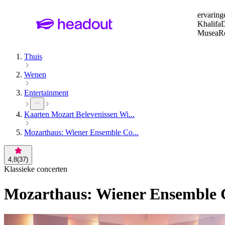
Zoeken:
ervaring
Khalifa
D
Musea
R
en stede
Thuis
Wenen
Entertainment
Kaarten Mozart Belevenissen Wi...
Mozarthaus: Wiener Ensemble Co...
4,8
(
37
)
Klassieke concerten
Mozarthaus: Wiener Ensemble 