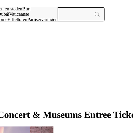
en en steden
Burj
ubái
Vaticaanse
ome
Eiffeltoren
Parijs
ervaringen
n
Concert & Museums Entree Tick