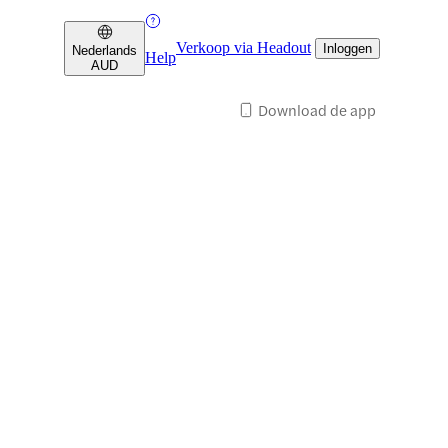
Verkoop via Headout
Inloggen
Nederlands
Help
AUD
Download de app