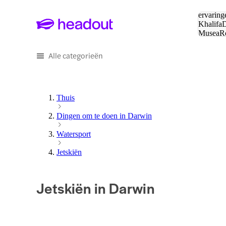
Zoeken:
ervaring
Khalifa
D
Musea
R
en stede
Alle categorieën
Thuis
Dingen om te doen in Darwin
Watersport
Jetskiën
Jetskiën in Darwin