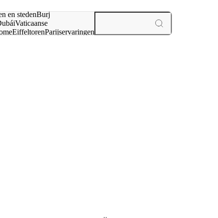
en en steden
Burj
ubái
Vaticaanse
ome
Eiffeltoren
Parijs
ervaringen
n